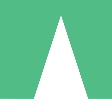
Paquetes de Créditos Individuales
Paga según el uso con créditos de descarga. Sin compromiso mensual.
1 Descarga
5 Descargas
10 Descargas
10
15
20
US$
00
US$
00
US$
00