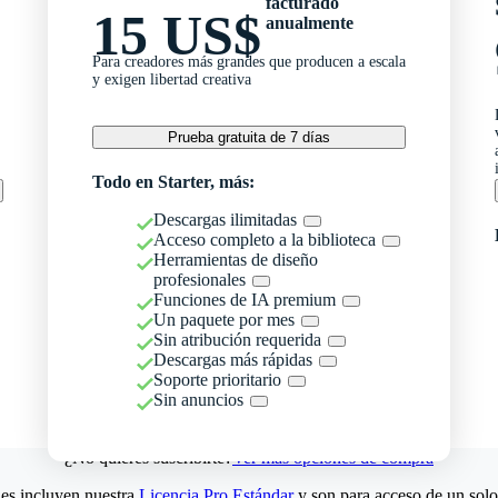
facturado
15 US$
anualmente
Para creadores más grandes que producen a escala
y exigen libertad creativa
Prueba gratuita de 7 días
Todo en Starter, más:
Descargas ilimitadas
Acceso completo a la biblioteca
Herramientas de diseño
profesionales
Funciones de IA premium
Un paquete por mes
Sin atribución requerida
Descargas más rápidas
Soporte prioritario
Sin anuncios
¿No quieres suscribirte?
Ver más opciones de compra
es incluyen nuestra
Licencia Pro Estándar
y son para acceso de un solo