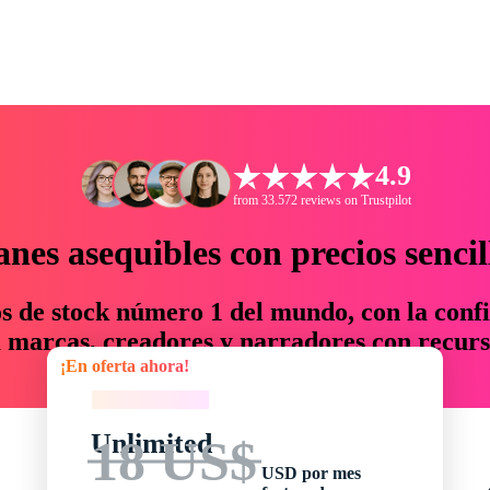
4.9
from 33.572 reviews on Trustpilot
anes asequibles con precios sencil
os de stock número 1 del mundo, con la confi
marcas, creadores y narradores con recurs
¡En oferta ahora!
un 76 % en tiempo y presupuesto.
¡En oferta ahora!
Unlimited
18 US$
USD por mes