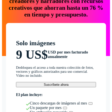
creadores y narradores con recursos
creativos que ahorran hasta un 76 %
en tiempo y presupuesto.
Solo imágenes
9 US$
USD por mes facturado
anualmente
Desbloquea el acceso a toda nuestra colección de fotos,
vectores y gráficos autorizados para uso comercial.
Vídeo no incluido.
Suscríbete ahora
El plan incluye:
Cinco descargas de imágenes al mes
Un paquete por mes