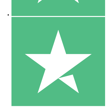
5 Descargas
15
US$
00
10 Descargas
20
US$
00