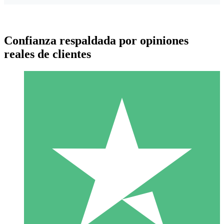
Confianza respaldada por opiniones
reales de clientes
Paquetes de Créditos Individuales
Paga según el uso con créditos de descarga. Sin compromiso
mensual.
1 Descarga
10
US$
00