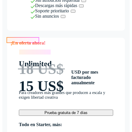
Sin atribución requerida
Descargas más rápidas
Soporte prioritario
Sin anuncios
¡En oferta ahora!
¡En oferta ahora!
Unlimited
18 US$
USD por mes
facturado
15 US$
anualmente
Para creadores más grandes que producen a escala y
exigen libertad creativa
Prueba gratuita de 7 días
Todo en Starter, más: