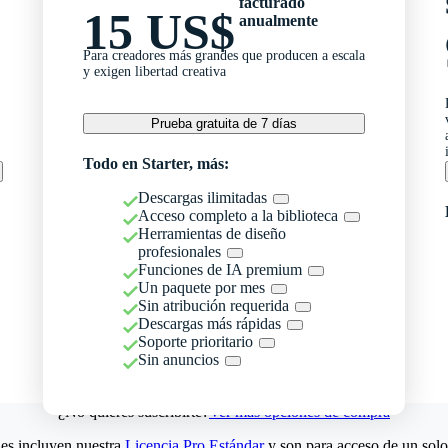
facturado
15 US$
anualmente
Para creadores más grandes que producen a escala
y exigen libertad creativa
Prueba gratuita de 7 días
Todo en Starter, más:
Descargas ilimitadas
Acceso completo a la biblioteca
Herramientas de diseño
profesionales
Funciones de IA premium
Un paquete por mes
Sin atribución requerida
Descargas más rápidas
Soporte prioritario
Sin anuncios
¿No quieres suscribirte?
Ver más opciones de compra
es incluyen nuestra
Licencia Pro Estándar
y son para acceso de un solo