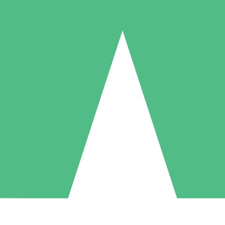
Paquetes de Créditos Individuales
Paga según el uso con créditos de descarga. Sin compromiso mensual.
1 Descarga
5 Descargas
10 Descargas
10
15
20
US$
00
US$
00
US$
00