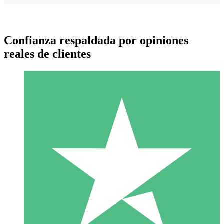
Confianza respaldada por opiniones
reales de clientes
Paquetes de Créditos Individuales
Paga según el uso con créditos de descarga. Sin compromiso
mensual.
1 Descarga
10
US$
00