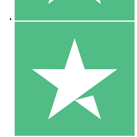
5 Descargas
15
US$
00
10 Descargas
20
US$
00