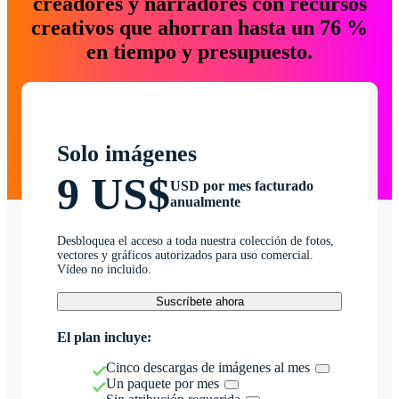
creadores y narradores con recursos
creativos que ahorran hasta un 76 %
en tiempo y presupuesto.
Solo imágenes
9 US$
USD por mes facturado
anualmente
Desbloquea el acceso a toda nuestra colección de fotos,
vectores y gráficos autorizados para uso comercial.
Vídeo no incluido.
Suscríbete ahora
El plan incluye:
Cinco descargas de imágenes al mes
Un paquete por mes