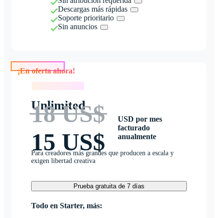
Sin atribución requerida
Descargas más rápidas
Soporte prioritario
Sin anuncios
¡En oferta ahora!
¡En oferta ahora!
Unlimited
18 US$
USD por mes
facturado
15 US$
anualmente
Para creadores más grandes que producen a escala y
exigen libertad creativa
Prueba gratuita de 7 días
Todo en Starter, más: