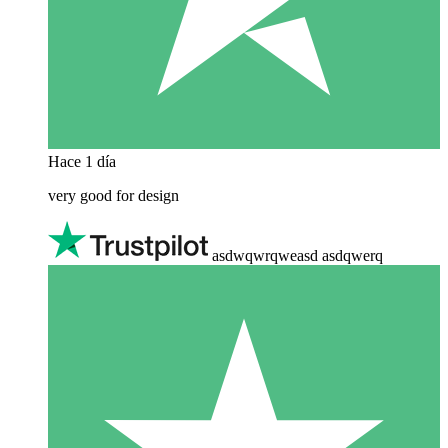
Hace 1 día
very good for design
asdwqwrqweasd asdqwerq