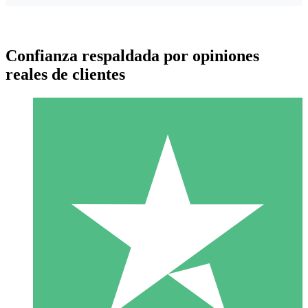
Confianza respaldada por opiniones
reales de clientes
Paquetes de Créditos Individuales
Paga según el uso con créditos de descarga. Sin compromiso
mensual.
1 Descarga
10
US$
00