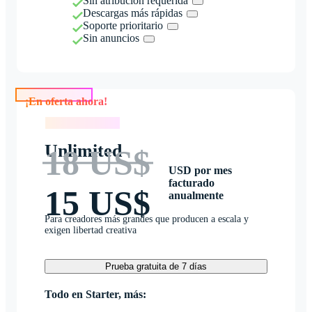
Sin atribución requerida
Descargas más rápidas
Soporte prioritario
Sin anuncios
¡En oferta ahora!
¡En oferta ahora!
Unlimited
18 US$
USD por mes
facturado
15 US$
anualmente
Para creadores más grandes que producen a escala y
exigen libertad creativa
Prueba gratuita de 7 días
Todo en Starter, más: