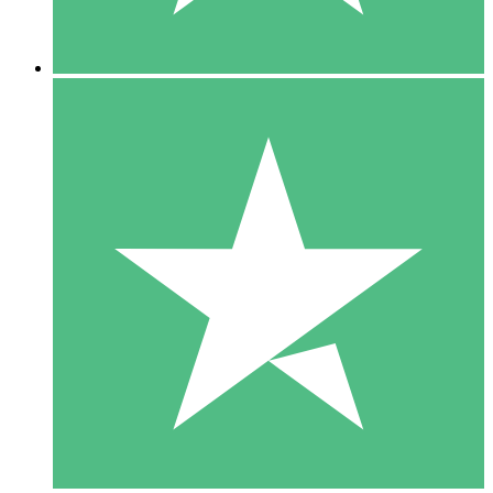
5 Descargas
15
US$
00
10 Descargas
20
US$
00