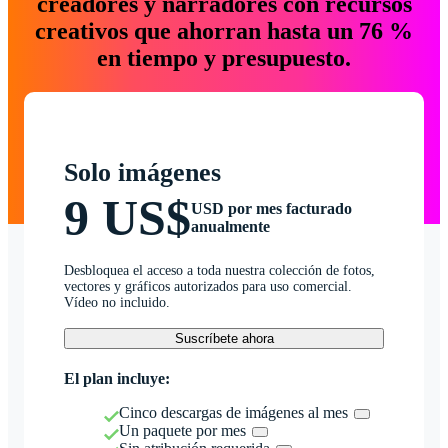
creadores y narradores con recursos
creativos que ahorran hasta un 76 %
en tiempo y presupuesto.
Solo imágenes
9 US$
USD por mes facturado
anualmente
Desbloquea el acceso a toda nuestra colección de fotos,
vectores y gráficos autorizados para uso comercial.
Vídeo no incluido.
Suscríbete ahora
El plan incluye:
Cinco descargas de imágenes al mes
Un paquete por mes