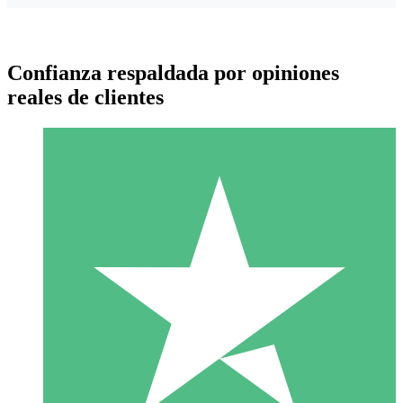
Confianza respaldada por opiniones
reales de clientes
Paquetes de Créditos Individuales
Paga según el uso con créditos de descarga. Sin compromiso
mensual.
1 Descarga
10
US$
00