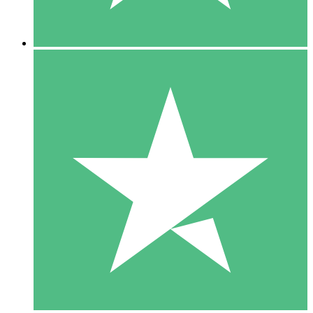
5 Descargas
15
US$
00
10 Descargas
20
US$
00