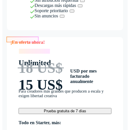
Sin atribución requerida
Descargas más rápidas
Soporte prioritario
Sin anuncios
¡En oferta ahora!
¡En oferta ahora!
Unlimited
18 US$
USD por mes
facturado
15 US$
anualmente
Para creadores más grandes que producen a escala y
exigen libertad creativa
Prueba gratuita de 7 días
Todo en Starter, más: