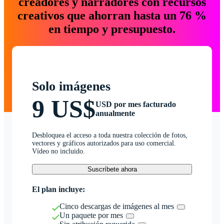
creadores y narradores con recursos
creativos que ahorran hasta un 76 %
en tiempo y presupuesto.
Solo imágenes
9 US$
USD por mes facturado
anualmente
Desbloquea el acceso a toda nuestra colección de fotos,
vectores y gráficos autorizados para uso comercial.
Vídeo no incluido.
Suscríbete ahora
El plan incluye:
Cinco descargas de imágenes al mes
Un paquete por mes