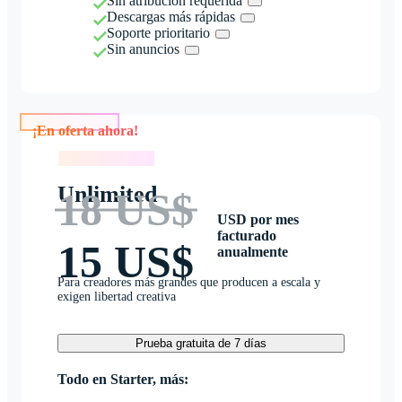
Sin atribución requerida
Descargas más rápidas
Soporte prioritario
Sin anuncios
¡En oferta ahora!
¡En oferta ahora!
Unlimited
18 US$
USD por mes
facturado
15 US$
anualmente
Para creadores más grandes que producen a escala y
exigen libertad creativa
Prueba gratuita de 7 días
Todo en Starter, más: