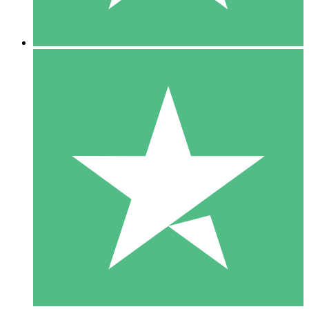
5 Descargas
15
US$
00
10 Descargas
20
US$
00