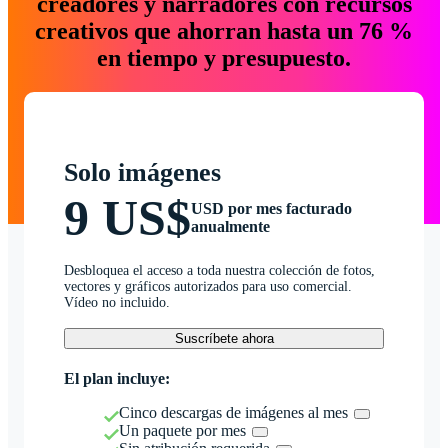
creadores y narradores con recursos
creativos que ahorran hasta un 76 %
en tiempo y presupuesto.
Solo imágenes
9 US$
USD por mes facturado
anualmente
Desbloquea el acceso a toda nuestra colección de fotos,
vectores y gráficos autorizados para uso comercial.
Vídeo no incluido.
Suscríbete ahora
El plan incluye:
Cinco descargas de imágenes al mes
Un paquete por mes