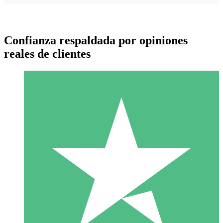
Confianza respaldada por opiniones
reales de clientes
Paquetes de Créditos Individuales
Paga según el uso con créditos de descarga. Sin compromiso
mensual.
1 Descarga
10
US$
00