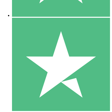
5 Descargas
15
US$
00
10 Descargas
20
US$
00