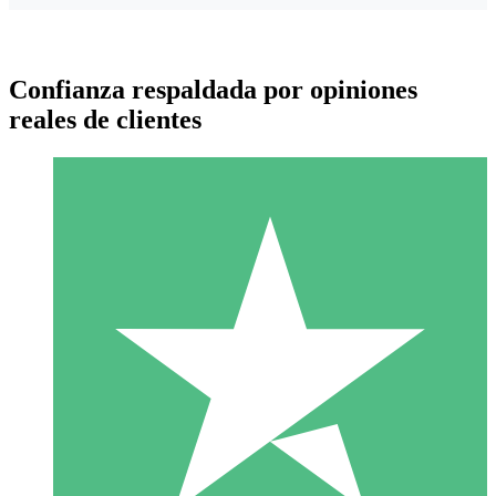
Confianza respaldada por opiniones
reales de clientes
Paquetes de Créditos Individuales
Paga según el uso con créditos de descarga. Sin compromiso
mensual.
1 Descarga
10
US$
00