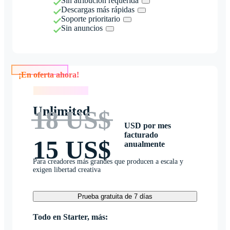
Sin atribución requerida
Descargas más rápidas
Soporte prioritario
Sin anuncios
¡En oferta ahora!
¡En oferta ahora!
Unlimited
18 US$
USD por mes
facturado
15 US$
anualmente
Para creadores más grandes que producen a escala y
exigen libertad creativa
Prueba gratuita de 7 días
Todo en Starter, más: