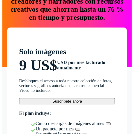
creadores y narradores con recursos
creativos que ahorran hasta un 76 %
en tiempo y presupuesto.
Solo imágenes
9 US$
USD por mes facturado
anualmente
Desbloquea el acceso a toda nuestra colección de fotos,
vectores y gráficos autorizados para uso comercial.
Vídeo no incluido.
Suscríbete ahora
El plan incluye:
Cinco descargas de imágenes al mes
Un paquete por mes