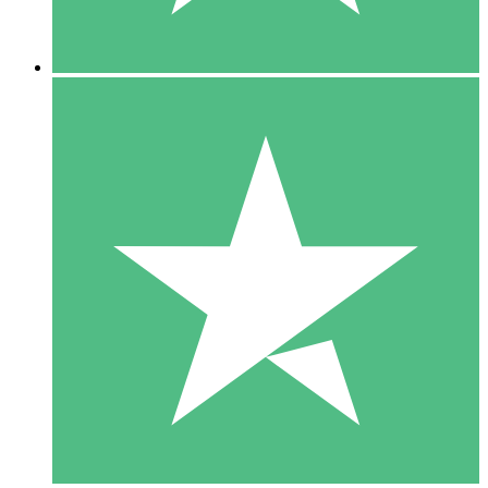
5 Descargas
15
US$
00
10 Descargas
20
US$
00