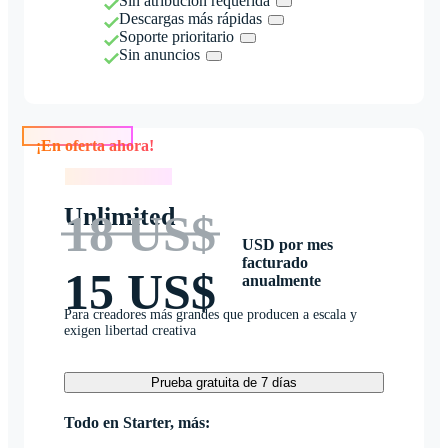
Sin atribución requerida
Descargas más rápidas
Soporte prioritario
Sin anuncios
¡En oferta ahora!
¡En oferta ahora!
Unlimited
18 US$
USD por mes
facturado
15 US$
anualmente
Para creadores más grandes que producen a escala y
exigen libertad creativa
Prueba gratuita de 7 días
Todo en Starter, más: