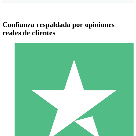
Confianza respaldada por opiniones
reales de clientes
Paquetes de Créditos Individuales
Paga según el uso con créditos de descarga. Sin compromiso
mensual.
1 Descarga
10
US$
00