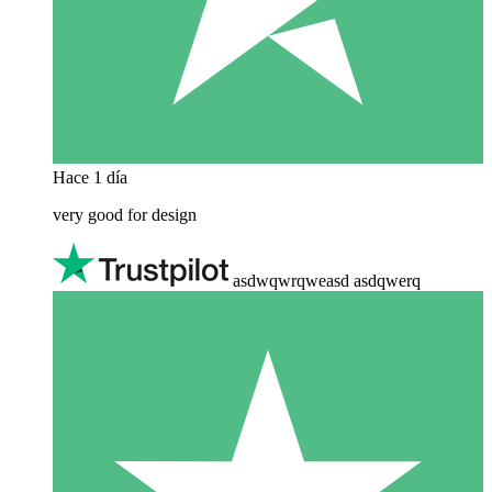
Hace 1 día
very good for design
asdwqwrqweasd asdqwerq