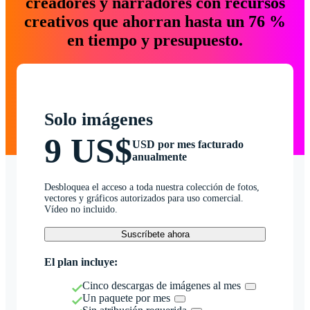
creadores y narradores con recursos
creativos que ahorran hasta un 76 %
en tiempo y presupuesto.
Solo imágenes
9 US$
USD por mes facturado
anualmente
Desbloquea el acceso a toda nuestra colección de fotos,
vectores y gráficos autorizados para uso comercial.
Vídeo no incluido.
Suscríbete ahora
El plan incluye:
Cinco descargas de imágenes al mes
Un paquete por mes