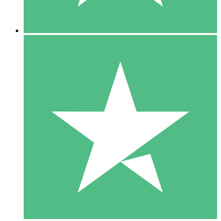
5 Descargas
15
US$
00
10 Descargas
20
US$
00