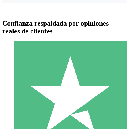
Confianza respaldada por opiniones
reales de clientes
Paquetes de Créditos Individuales
Paga según el uso con créditos de descarga. Sin compromiso
mensual.
1 Descarga
10
US$
00