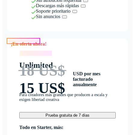
Sin atribución requerida
Descargas más rápidas
Soporte prioritario
Sin anuncios
¡En oferta ahora!
¡En oferta ahora!
Unlimited
18 US$
USD por mes
facturado
15 US$
anualmente
Para creadores más grandes que producen a escala y
exigen libertad creativa
Prueba gratuita de 7 días
Todo en Starter, más: