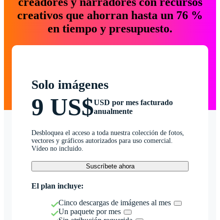
creadores y narradores con recursos
creativos que ahorran hasta un 76 %
en tiempo y presupuesto.
Solo imágenes
9 US$
USD por mes facturado
anualmente
Desbloquea el acceso a toda nuestra colección de fotos,
vectores y gráficos autorizados para uso comercial.
Vídeo no incluido.
Suscríbete ahora
El plan incluye:
Cinco descargas de imágenes al mes
Un paquete por mes