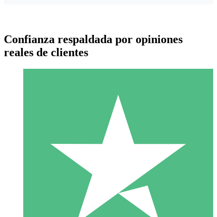
Confianza respaldada por opiniones
reales de clientes
Paquetes de Créditos Individuales
Paga según el uso con créditos de descarga. Sin compromiso
mensual.
1 Descarga
10
US$
00