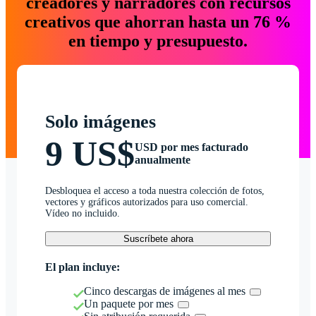
creadores y narradores con recursos
creativos que ahorran hasta un 76 %
en tiempo y presupuesto.
Solo imágenes
9 US$
USD por mes facturado
anualmente
Desbloquea el acceso a toda nuestra colección de fotos,
vectores y gráficos autorizados para uso comercial.
Vídeo no incluido.
Suscríbete ahora
El plan incluye:
Cinco descargas de imágenes al mes
Un paquete por mes