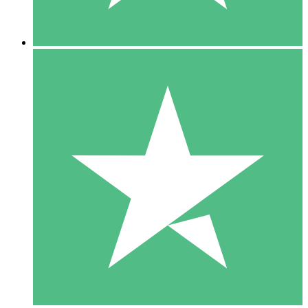
5 Descargas
15
US$
00
10 Descargas
20
US$
00