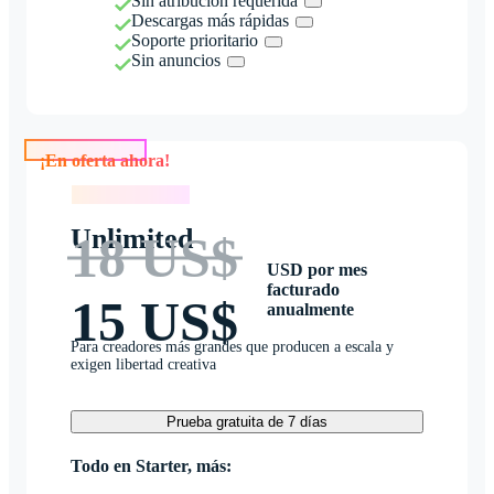
Sin atribución requerida
Descargas más rápidas
Soporte prioritario
Sin anuncios
¡En oferta ahora!
¡En oferta ahora!
Unlimited
18 US$
USD por mes
facturado
15 US$
anualmente
Para creadores más grandes que producen a escala y
exigen libertad creativa
Prueba gratuita de 7 días
Todo en Starter, más: