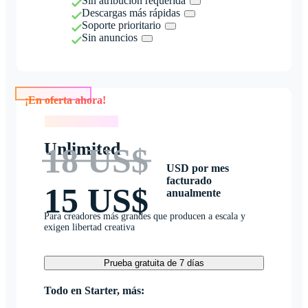
Sin atribución requerida
Descargas más rápidas
Soporte prioritario
Sin anuncios
¡En oferta ahora!
¡En oferta ahora!
Unlimited
18 US$
USD por mes
facturado
15 US$
anualmente
Para creadores más grandes que producen a escala y
exigen libertad creativa
Prueba gratuita de 7 días
Todo en Starter, más: