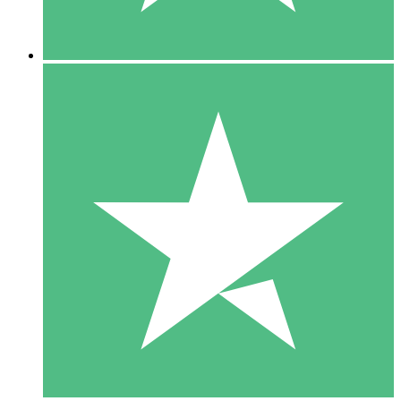
5 Descargas
15
US$
00
10 Descargas
20
US$
00