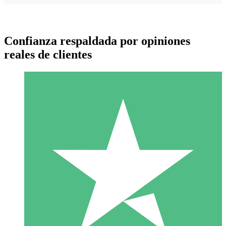
Confianza respaldada por opiniones
reales de clientes
Paquetes de Créditos Individuales
Paga según el uso con créditos de descarga. Sin compromiso
mensual.
1 Descarga
10
US$
00