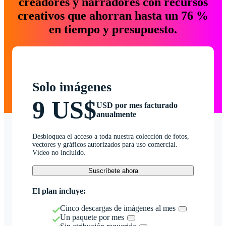
creadores y narradores con recursos
creativos que ahorran hasta un 76 %
en tiempo y presupuesto.
Solo imágenes
9 US$
USD por mes facturado
anualmente
Desbloquea el acceso a toda nuestra colección de fotos,
vectores y gráficos autorizados para uso comercial.
Vídeo no incluido.
Suscríbete ahora
El plan incluye:
Cinco descargas de imágenes al mes
Un paquete por mes