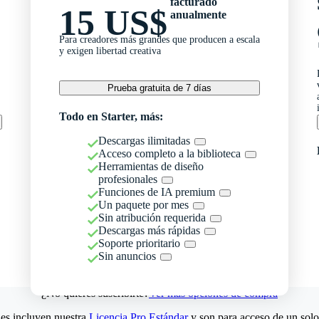
facturado
15 US$
anualmente
Para creadores más grandes que producen a escala
y exigen libertad creativa
Prueba gratuita de 7 días
Todo en Starter, más:
Descargas ilimitadas
Acceso completo a la biblioteca
Herramientas de diseño
profesionales
Funciones de IA premium
Un paquete por mes
Sin atribución requerida
Descargas más rápidas
Soporte prioritario
Sin anuncios
¿No quieres suscribirte?
Ver más opciones de compra
es incluyen nuestra
Licencia Pro Estándar
y son para acceso de un solo