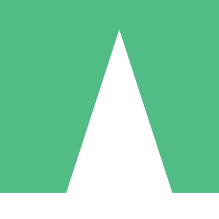
Paquetes de Créditos Individuales
Paga según el uso con créditos de descarga. Sin compromiso mensual.
1 Descarga
5 Descargas
10 Descargas
10
15
20
US$
00
US$
00
US$
00