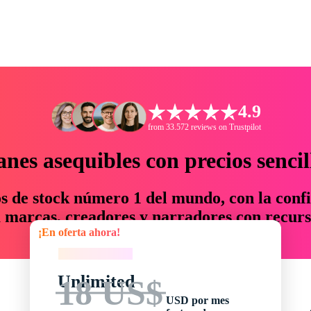
4.9
from 33.572 reviews on Trustpilot
anes asequibles con precios sencil
os de stock número 1 del mundo, con la confi
marcas, creadores y narradores con recurs
¡En oferta ahora!
un 76 % en tiempo y presupuesto.
¡En oferta ahora!
Unlimited
18 US$
USD por mes