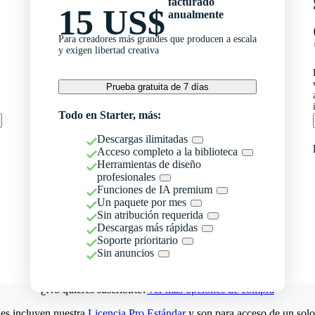
facturado
15 US$
anualmente
Para creadores más grandes que producen a escala
y exigen libertad creativa
Prueba gratuita de 7 días
Todo en Starter, más:
Descargas ilimitadas
Acceso completo a la biblioteca
Herramientas de diseño
profesionales
Funciones de IA premium
Un paquete por mes
Sin atribución requerida
Descargas más rápidas
Soporte prioritario
Sin anuncios
¿No quieres suscribirte?
Ver más opciones de compra
es incluyen nuestra
Licencia Pro Estándar
y son para acceso de un solo