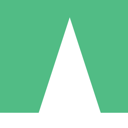
Paquetes de Créditos Individuales
Paga según el uso con créditos de descarga. Sin compromiso mensual.
1 Descarga
5 Descargas
10 Descargas
10
15
20
US$
00
US$
00
US$
00