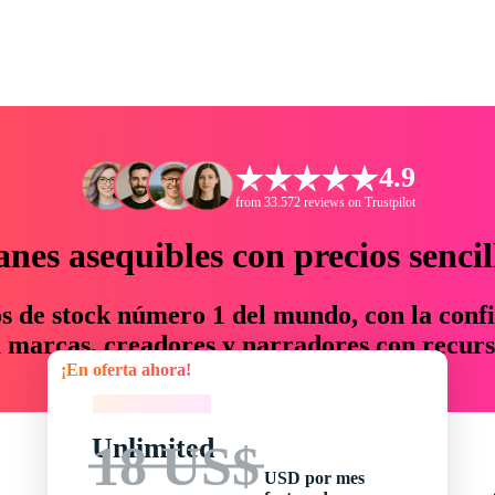
4.9
from 33.572 reviews on Trustpilot
anes asequibles con precios sencil
os de stock número 1 del mundo, con la confi
marcas, creadores y narradores con recurs
¡En oferta ahora!
un 76 % en tiempo y presupuesto.
¡En oferta ahora!
Unlimited
18 US$
USD por mes