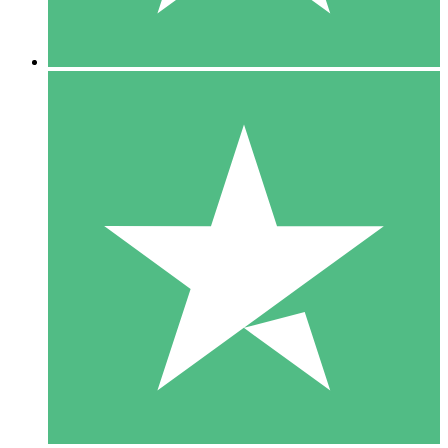
5 Descargas
15
US$
00
10 Descargas
20
US$
00