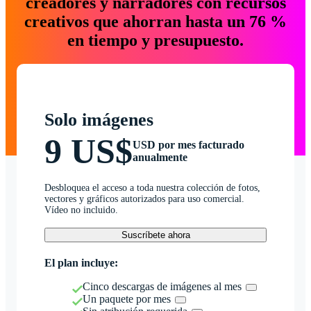
creadores y narradores con recursos
creativos que ahorran hasta un 76 %
en tiempo y presupuesto.
Solo imágenes
9 US$
USD por mes facturado
anualmente
Desbloquea el acceso a toda nuestra colección de fotos,
vectores y gráficos autorizados para uso comercial.
Vídeo no incluido.
Suscríbete ahora
El plan incluye:
Cinco descargas de imágenes al mes
Un paquete por mes