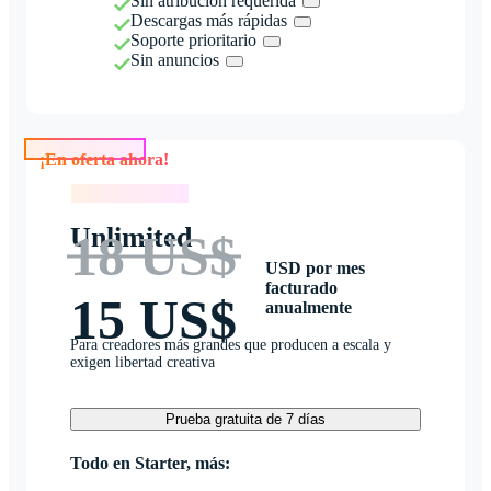
Sin atribución requerida
Descargas más rápidas
Soporte prioritario
Sin anuncios
¡En oferta ahora!
¡En oferta ahora!
Unlimited
18 US$
USD por mes
facturado
15 US$
anualmente
Para creadores más grandes que producen a escala y
exigen libertad creativa
Prueba gratuita de 7 días
Todo en Starter, más: