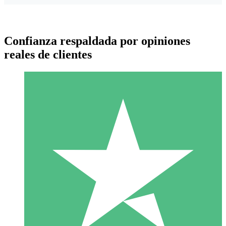
Confianza respaldada por opiniones
reales de clientes
Paquetes de Créditos Individuales
Paga según el uso con créditos de descarga. Sin compromiso
mensual.
1 Descarga
10
US$
00