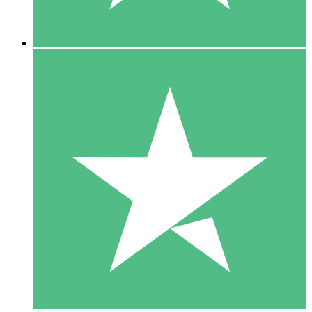
5 Descargas
15
US$
00
10 Descargas
20
US$
00