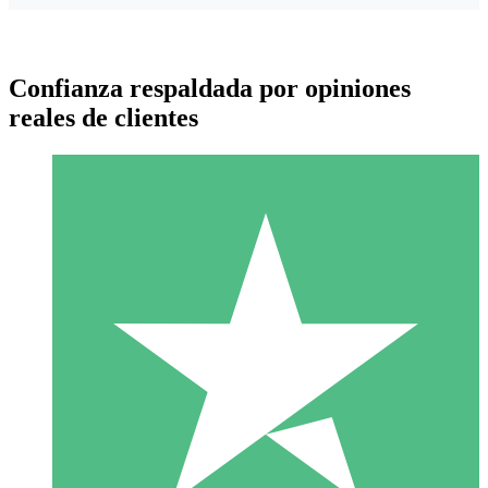
Confianza respaldada por opiniones
reales de clientes
Paquetes de Créditos Individuales
Paga según el uso con créditos de descarga. Sin compromiso
mensual.
1 Descarga
10
US$
00