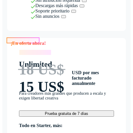
Sin atribución requerida
Descargas más rápidas
Soporte prioritario
Sin anuncios
¡En oferta ahora!
¡En oferta ahora!
Unlimited
18 US$
USD por mes
facturado
15 US$
anualmente
Para creadores más grandes que producen a escala y
exigen libertad creativa
Prueba gratuita de 7 días
Todo en Starter, más: