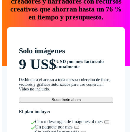
creadores y narradores con recursos
creativos que ahorran hasta un 76 %
en tiempo y presupuesto.
Solo imágenes
9 US$
USD por mes facturado
anualmente
Desbloquea el acceso a toda nuestra colección de fotos,
vectores y gráficos autorizados para uso comercial.
Vídeo no incluido.
Suscríbete ahora
El plan incluye:
Cinco descargas de imágenes al mes
Un paquete por mes