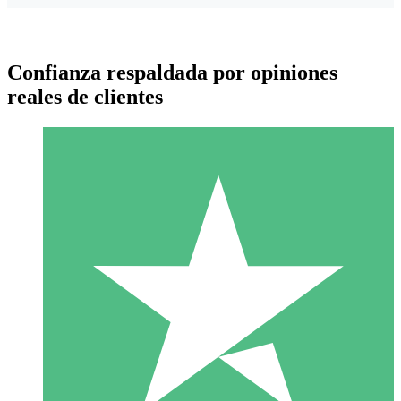
Confianza respaldada por opiniones
reales de clientes
Paquetes de Créditos Individuales
Paga según el uso con créditos de descarga. Sin compromiso
mensual.
1 Descarga
10
US$
00