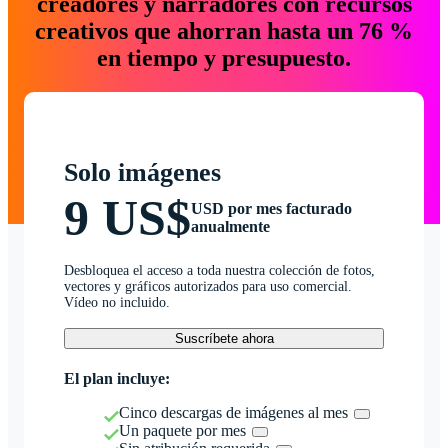
creadores y narradores con recursos
creativos que ahorran hasta un 76 %
en tiempo y presupuesto.
Solo imágenes
9 US$
USD por mes facturado
anualmente
Desbloquea el acceso a toda nuestra colección de fotos,
vectores y gráficos autorizados para uso comercial.
Vídeo no incluido.
Suscríbete ahora
El plan incluye:
Cinco descargas de imágenes al mes
Un paquete por mes