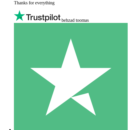
Thanks for everything
behzad toomas