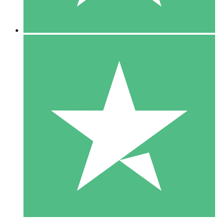
5 Descargas
15
US$
00
10 Descargas
20
US$
00