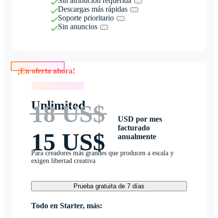
Sin atribución requerida
Descargas más rápidas
Soporte prioritario
Sin anuncios
¡En oferta ahora!
¡En oferta ahora!
Unlimited
18 US$
USD por mes
facturado
15 US$
anualmente
Para creadores más grandes que producen a escala y
exigen libertad creativa
Prueba gratuita de 7 días
Todo en Starter, más: