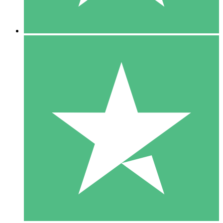
5 Descargas
15
US$
00
10 Descargas
20
US$
00