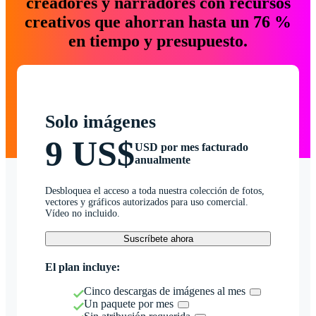
creadores y narradores con recursos
creativos que ahorran hasta un 76 %
en tiempo y presupuesto.
Solo imágenes
9 US$
USD por mes facturado
anualmente
Desbloquea el acceso a toda nuestra colección de fotos,
vectores y gráficos autorizados para uso comercial.
Vídeo no incluido.
Suscríbete ahora
El plan incluye:
Cinco descargas de imágenes al mes
Un paquete por mes