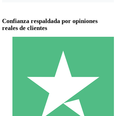
Confianza respaldada por opiniones
reales de clientes
Paquetes de Créditos Individuales
Paga según el uso con créditos de descarga. Sin compromiso
mensual.
1 Descarga
10
US$
00