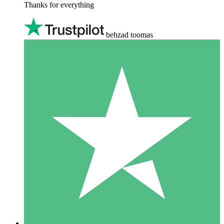
Thanks for everything
behzad toomas