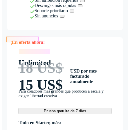
Sin atribución requerida
Descargas más rápidas
Soporte prioritario
Sin anuncios
¡En oferta ahora!
¡En oferta ahora!
Unlimited
18 US$
USD por mes
facturado
15 US$
anualmente
Para creadores más grandes que producen a escala y
exigen libertad creativa
Prueba gratuita de 7 días
Todo en Starter, más: