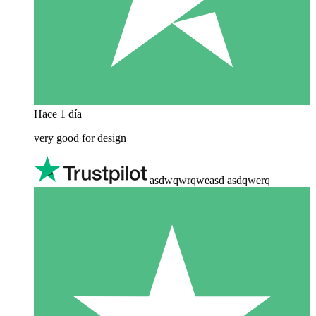
Hace 1 día
very good for design
asdwqwrqweasd asdqwerq