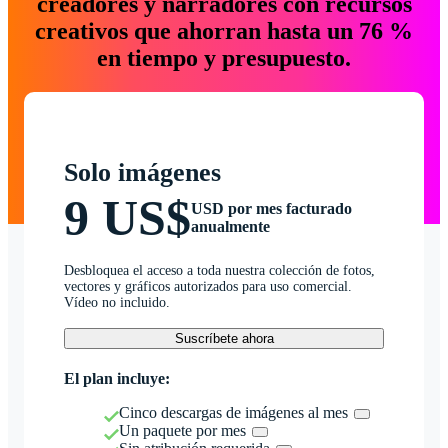
creadores y narradores con recursos
creativos que ahorran hasta un 76 %
en tiempo y presupuesto.
Solo imágenes
9 US$
USD por mes facturado
anualmente
Desbloquea el acceso a toda nuestra colección de fotos,
vectores y gráficos autorizados para uso comercial.
Vídeo no incluido.
Suscríbete ahora
El plan incluye:
Cinco descargas de imágenes al mes
Un paquete por mes