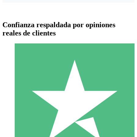
Confianza respaldada por opiniones
reales de clientes
Paquetes de Créditos Individuales
Paga según el uso con créditos de descarga. Sin compromiso
mensual.
1 Descarga
10
US$
00