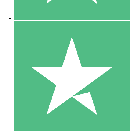
5 Descargas
15
US$
00
10 Descargas
20
US$
00