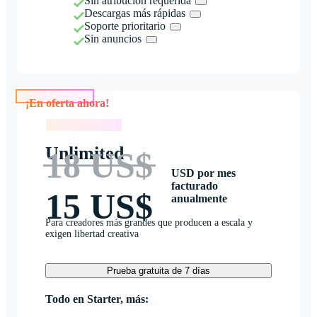
Sin atribución requerida
Descargas más rápidas
Soporte prioritario
Sin anuncios
¡En oferta ahora!
¡En oferta ahora!
Unlimited
18 US$
USD por mes
facturado
15 US$
anualmente
Para creadores más grandes que producen a escala y
exigen libertad creativa
Prueba gratuita de 7 días
Todo en Starter, más: