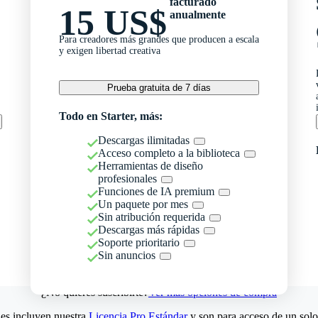
facturado
15 US$
anualmente
Para creadores más grandes que producen a escala
y exigen libertad creativa
Prueba gratuita de 7 días
Todo en Starter, más:
Descargas ilimitadas
Acceso completo a la biblioteca
Herramientas de diseño
profesionales
Funciones de IA premium
Un paquete por mes
Sin atribución requerida
Descargas más rápidas
Soporte prioritario
Sin anuncios
¿No quieres suscribirte?
Ver más opciones de compra
es incluyen nuestra
Licencia Pro Estándar
y son para acceso de un solo