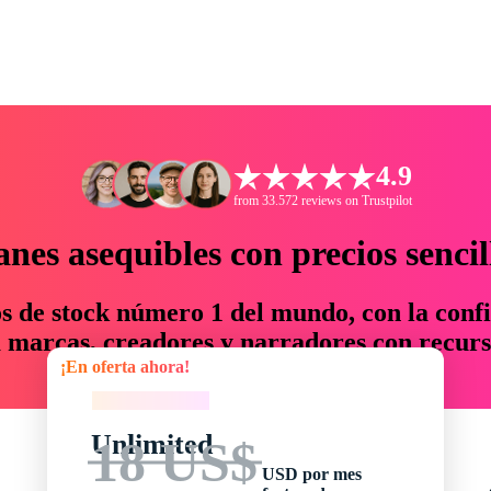
4.9
from 33.572 reviews on Trustpilot
anes asequibles con precios sencil
os de stock número 1 del mundo, con la confi
marcas, creadores y narradores con recurs
¡En oferta ahora!
un 76 % en tiempo y presupuesto.
¡En oferta ahora!
Unlimited
18 US$
USD por mes