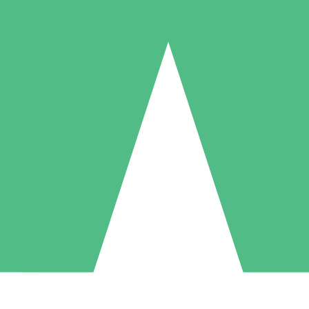
Paquetes de Créditos Individuales
Paga según el uso con créditos de descarga. Sin compromiso mensual.
1 Descarga
5 Descargas
10 Descargas
10
15
20
US$
00
US$
00
US$
00