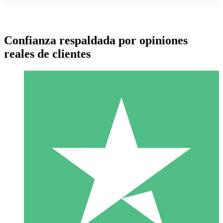
Confianza respaldada por opiniones
reales de clientes
Paquetes de Créditos Individuales
Paga según el uso con créditos de descarga. Sin compromiso
mensual.
1 Descarga
10
US$
00