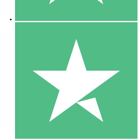
5 Descargas
15
US$
00
10 Descargas
20
US$
00