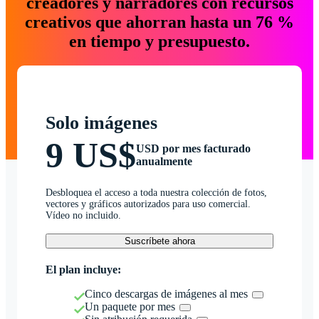
creadores y narradores con recursos
creativos que ahorran hasta un 76 %
en tiempo y presupuesto.
Solo imágenes
9 US$
USD por mes facturado
anualmente
Desbloquea el acceso a toda nuestra colección de fotos,
vectores y gráficos autorizados para uso comercial.
Vídeo no incluido.
Suscríbete ahora
El plan incluye:
Cinco descargas de imágenes al mes
Un paquete por mes