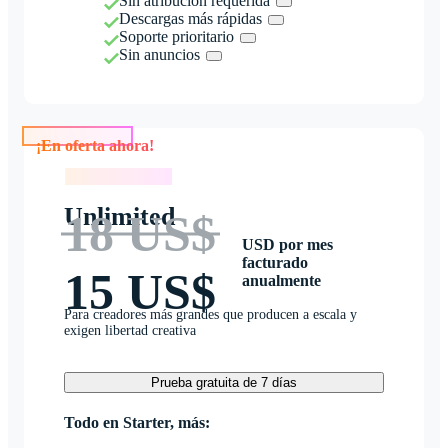
Sin atribución requerida
Descargas más rápidas
Soporte prioritario
Sin anuncios
¡En oferta ahora!
¡En oferta ahora!
Unlimited
18 US$
USD por mes
facturado
15 US$
anualmente
Para creadores más grandes que producen a escala y
exigen libertad creativa
Prueba gratuita de 7 días
Todo en Starter, más: