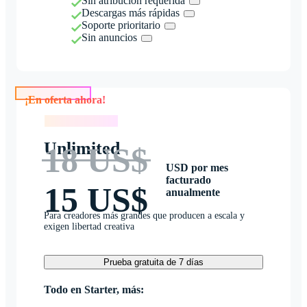
Sin atribución requerida
Descargas más rápidas
Soporte prioritario
Sin anuncios
¡En oferta ahora!
¡En oferta ahora!
Unlimited
18 US$
USD por mes
facturado
15 US$
anualmente
Para creadores más grandes que producen a escala y
exigen libertad creativa
Prueba gratuita de 7 días
Todo en Starter, más: