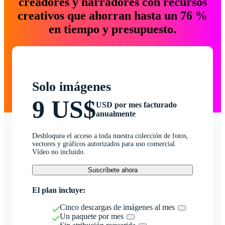
creadores y narradores con recursos
creativos que ahorran hasta un 76 %
en tiempo y presupuesto.
Solo imágenes
9 US$
USD por mes facturado
anualmente
Desbloquea el acceso a toda nuestra colección de fotos,
vectores y gráficos autorizados para uso comercial.
Vídeo no incluido.
Suscríbete ahora
El plan incluye:
Cinco descargas de imágenes al mes
Un paquete por mes