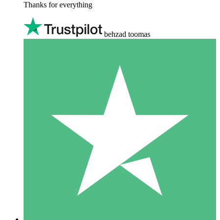
Thanks for everything
behzad toomas