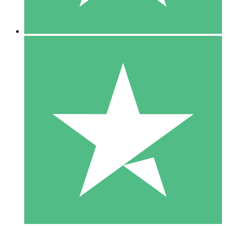
5 Descargas
15
US$
00
10 Descargas
20
US$
00