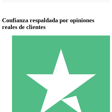
Confianza respaldada por opiniones
reales de clientes
Paquetes de Créditos Individuales
Paga según el uso con créditos de descarga. Sin compromiso
mensual.
1 Descarga
10
US$
00