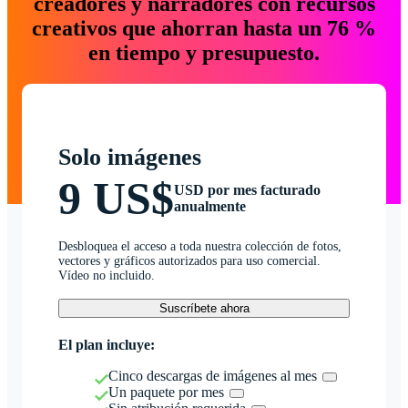
creadores y narradores con recursos
creativos que ahorran hasta un 76 %
en tiempo y presupuesto.
Solo imágenes
9 US$
USD por mes facturado
anualmente
Desbloquea el acceso a toda nuestra colección de fotos,
vectores y gráficos autorizados para uso comercial.
Vídeo no incluido.
Suscríbete ahora
El plan incluye:
Cinco descargas de imágenes al mes
Un paquete por mes