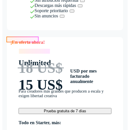
Sin atribución requerida
Descargas más rápidas
Soporte prioritario
Sin anuncios
¡En oferta ahora!
¡En oferta ahora!
Unlimited
18 US$
USD por mes
facturado
15 US$
anualmente
Para creadores más grandes que producen a escala y
exigen libertad creativa
Prueba gratuita de 7 días
Todo en Starter, más: