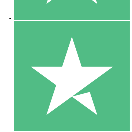
5 Descargas
15
US$
00
10 Descargas
20
US$
00