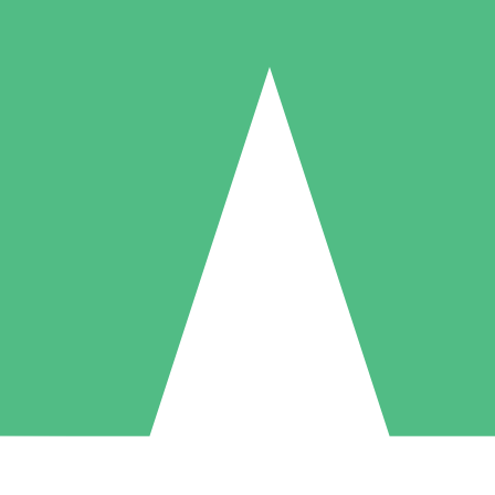
Paquetes de Créditos Individuales
Paga según el uso con créditos de descarga. Sin compromiso mensual.
1 Descarga
5 Descargas
10 Descargas
10
15
20
US$
00
US$
00
US$
00