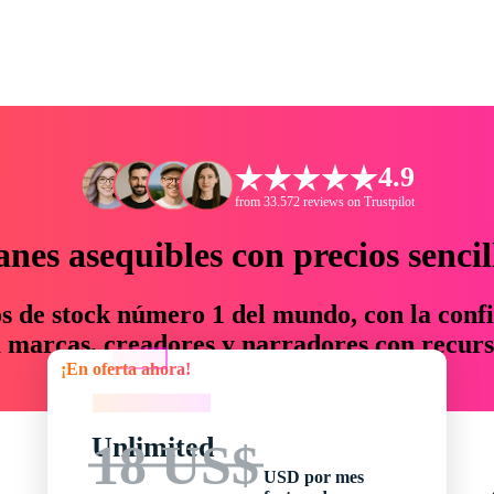
4.9
from 33.572 reviews on Trustpilot
anes asequibles con precios sencil
os de stock número 1 del mundo, con la confi
marcas, creadores y narradores con recurs
¡En oferta ahora!
un 76 % en tiempo y presupuesto.
¡En oferta ahora!
Unlimited
18 US$
USD por mes