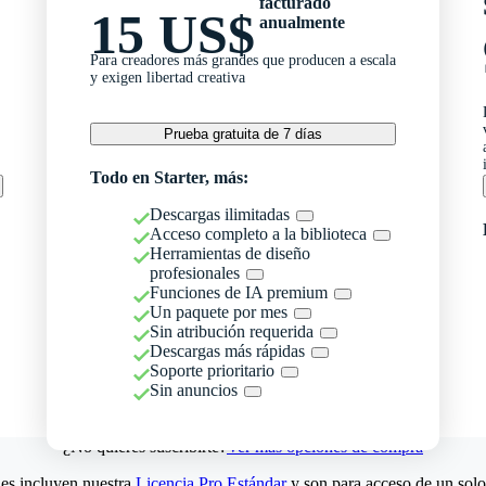
facturado
15 US$
anualmente
Para creadores más grandes que producen a escala
y exigen libertad creativa
Prueba gratuita de 7 días
Todo en Starter, más:
Descargas ilimitadas
Acceso completo a la biblioteca
Herramientas de diseño
profesionales
Funciones de IA premium
Un paquete por mes
Sin atribución requerida
Descargas más rápidas
Soporte prioritario
Sin anuncios
¿No quieres suscribirte?
Ver más opciones de compra
es incluyen nuestra
Licencia Pro Estándar
y son para acceso de un solo