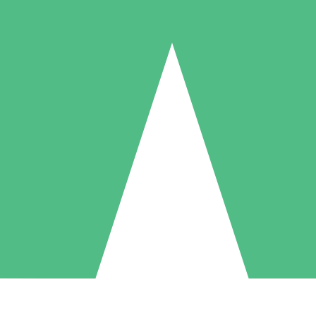
Paquetes de Créditos Individuales
Paga según el uso con créditos de descarga. Sin compromiso mensual.
1 Descarga
5 Descargas
10 Descargas
10
15
20
US$
00
US$
00
US$
00