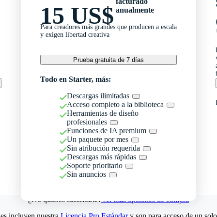
facturado
15 US$
anualmente
Para creadores más grandes que producen a escala
y exigen libertad creativa
Prueba gratuita de 7 días
Todo en Starter, más:
Descargas ilimitadas
Acceso completo a la biblioteca
Herramientas de diseño
profesionales
Funciones de IA premium
Un paquete por mes
Sin atribución requerida
Descargas más rápidas
Soporte prioritario
Sin anuncios
¿No quieres suscribirte?
Ver más opciones de compra
es incluyen nuestra
Licencia Pro Estándar
y son para acceso de un solo