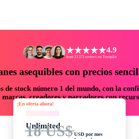
4.9
from 33.572 reviews on Trustpilot
anes asequibles con precios sencil
os de stock número 1 del mundo, con la confi
marcas, creadores y narradores con recurs
¡En oferta ahora!
un 76 % en tiempo y presupuesto.
¡En oferta ahora!
Unlimited
18 US$
USD por mes