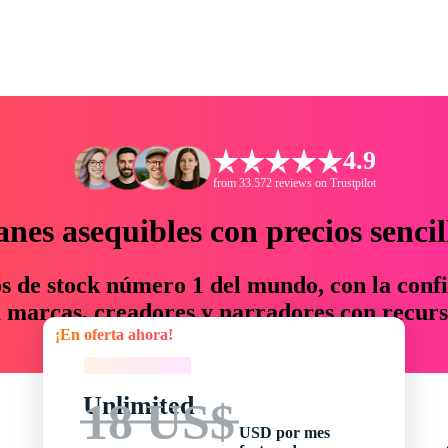
4.9
from 33.572 reviews on Trustpilot
anes asequibles con precios sencil
os de stock número 1 del mundo, con la confi
marcas, creadores y narradores con recurs
¡En oferta ahora!
un 76 % en tiempo y presupuesto.
¡En oferta ahora!
Unlimited
18 US$
USD por mes