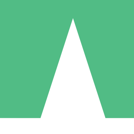
Paquetes de Créditos Individuales
Paga según el uso con créditos de descarga. Sin compromiso mensual.
1 Descarga
5 Descargas
10 Descargas
10
15
20
US$
00
US$
00
US$
00