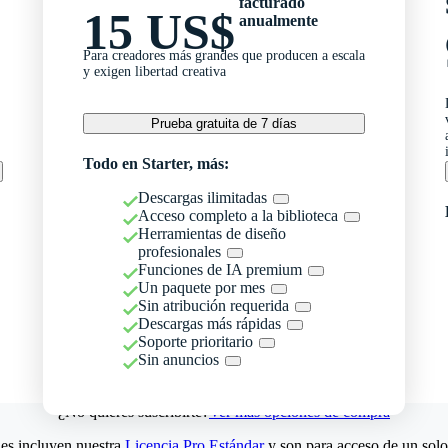
facturado
15 US$
anualmente
Para creadores más grandes que producen a escala
y exigen libertad creativa
Prueba gratuita de 7 días
Todo en Starter, más:
Descargas ilimitadas
Acceso completo a la biblioteca
Herramientas de diseño
profesionales
Funciones de IA premium
Un paquete por mes
Sin atribución requerida
Descargas más rápidas
Soporte prioritario
Sin anuncios
¿No quieres suscribirte?
Ver más opciones de compra
es incluyen nuestra
Licencia Pro Estándar
y son para acceso de un solo