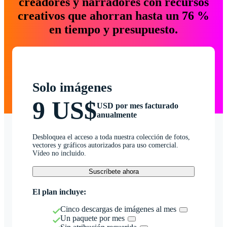
creadores y narradores con recursos
creativos que ahorran hasta un 76 %
en tiempo y presupuesto.
Solo imágenes
9 US$
USD por mes facturado
anualmente
Desbloquea el acceso a toda nuestra colección de fotos,
vectores y gráficos autorizados para uso comercial.
Vídeo no incluido.
Suscríbete ahora
El plan incluye:
Cinco descargas de imágenes al mes
Un paquete por mes