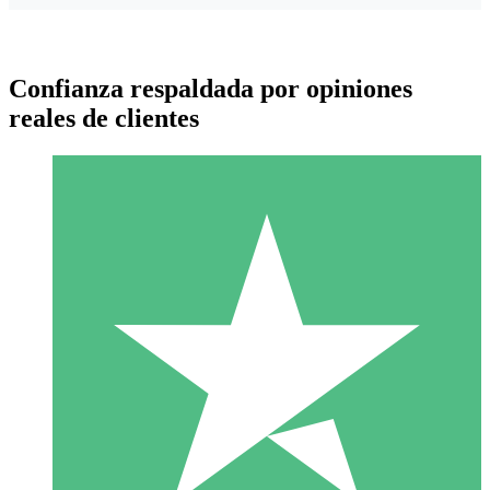
Confianza respaldada por opiniones
reales de clientes
Paquetes de Créditos Individuales
Paga según el uso con créditos de descarga. Sin compromiso
mensual.
1 Descarga
10
US$
00