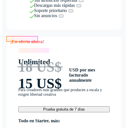
Sin atribución requerida
Descargas más rápidas
Soporte prioritario
Sin anuncios
¡En oferta ahora!
¡En oferta ahora!
Unlimited
18 US$
USD por mes
facturado
15 US$
anualmente
Para creadores más grandes que producen a escala y
exigen libertad creativa
Prueba gratuita de 7 días
Todo en Starter, más: