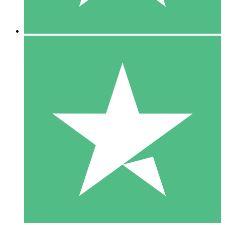
5 Descargas
15
US$
00
10 Descargas
20
US$
00