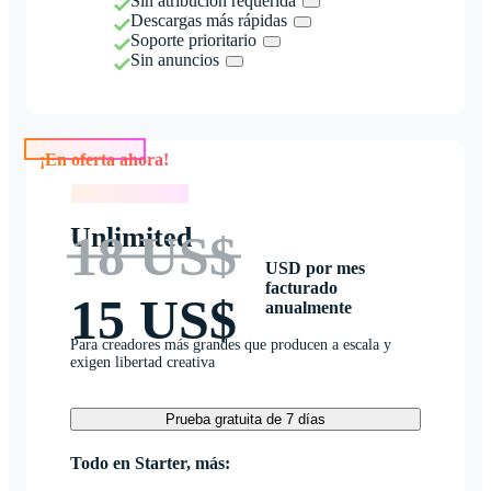
Sin atribución requerida
Descargas más rápidas
Soporte prioritario
Sin anuncios
¡En oferta ahora!
¡En oferta ahora!
Unlimited
18 US$
USD por mes
facturado
15 US$
anualmente
Para creadores más grandes que producen a escala y
exigen libertad creativa
Prueba gratuita de 7 días
Todo en Starter, más: