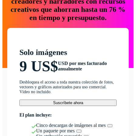
creadores y narradores con recursos
creativos que ahorran hasta un 76 %
en tiempo y presupuesto.
Solo imágenes
9 US$
USD por mes facturado
anualmente
Desbloquea el acceso a toda nuestra colección de fotos,
vectores y gráficos autorizados para uso comercial.
Vídeo no incluido.
Suscríbete ahora
El plan incluye:
Cinco descargas de imágenes al mes
Un paquete por mes