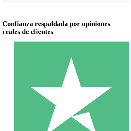
Confianza respaldada por opiniones
reales de clientes
Paquetes de Créditos Individuales
Paga según el uso con créditos de descarga. Sin compromiso
mensual.
1 Descarga
10
US$
00