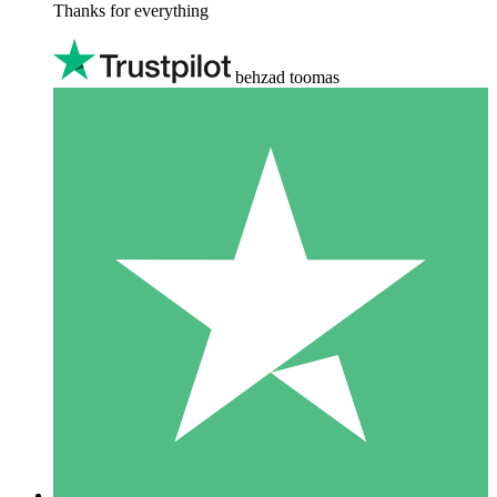
Thanks for everything
behzad toomas