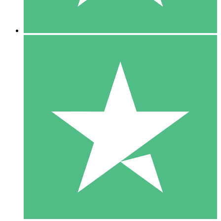
5 Descargas
15
US$
00
10 Descargas
20
US$
00