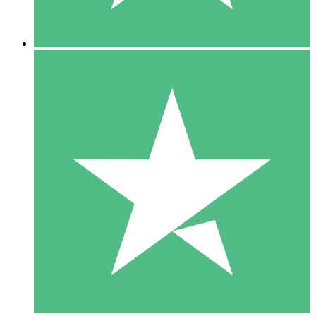
5 Descargas
15
US$
00
10 Descargas
20
US$
00