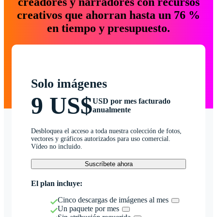
creadores y narradores con recursos
creativos que ahorran hasta un 76 %
en tiempo y presupuesto.
Solo imágenes
9 US$
USD por mes facturado
anualmente
Desbloquea el acceso a toda nuestra colección de fotos,
vectores y gráficos autorizados para uso comercial.
Vídeo no incluido.
Suscríbete ahora
El plan incluye:
Cinco descargas de imágenes al mes
Un paquete por mes