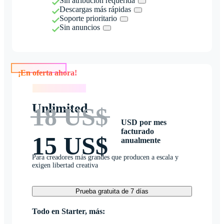
Sin atribución requerida
Descargas más rápidas
Soporte prioritario
Sin anuncios
¡En oferta ahora!
¡En oferta ahora!
Unlimited
18 US$
USD por mes
facturado
15 US$
anualmente
Para creadores más grandes que producen a escala y
exigen libertad creativa
Prueba gratuita de 7 días
Todo en Starter, más: