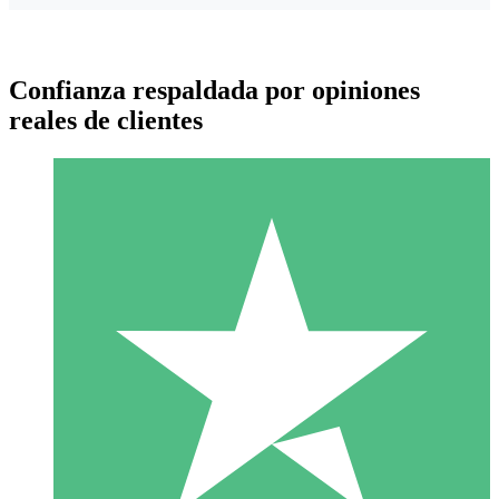
Confianza respaldada por opiniones
reales de clientes
Paquetes de Créditos Individuales
Paga según el uso con créditos de descarga. Sin compromiso
mensual.
1 Descarga
10
US$
00