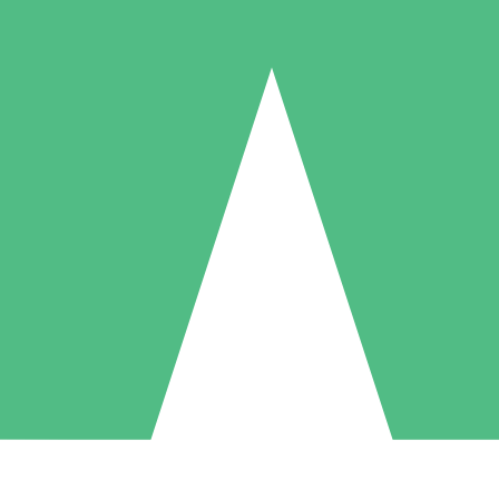
Paquetes de Créditos Individuales
Paga según el uso con créditos de descarga. Sin compromiso mensual.
1 Descarga
5 Descargas
10 Descargas
10
15
20
US$
00
US$
00
US$
00