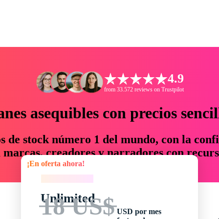
4.9
from 33.572 reviews on Trustpilot
anes asequibles con precios sencil
os de stock número 1 del mundo, con la confi
marcas, creadores y narradores con recurs
¡En oferta ahora!
un 76 % en tiempo y presupuesto.
¡En oferta ahora!
Unlimited
18 US$
USD por mes