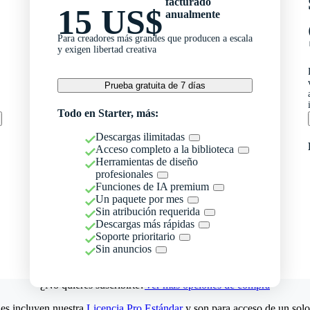
facturado
15 US$
anualmente
Para creadores más grandes que producen a escala
y exigen libertad creativa
Prueba gratuita de 7 días
Todo en Starter, más:
Descargas ilimitadas
Acceso completo a la biblioteca
Herramientas de diseño
profesionales
Funciones de IA premium
Un paquete por mes
Sin atribución requerida
Descargas más rápidas
Soporte prioritario
Sin anuncios
¿No quieres suscribirte?
Ver más opciones de compra
es incluyen nuestra
Licencia Pro Estándar
y son para acceso de un solo