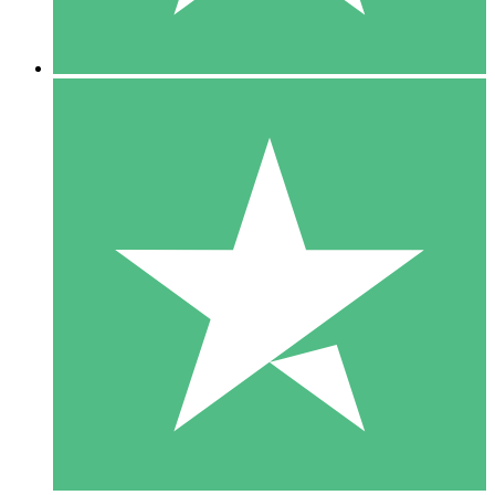
5 Descargas
15
US$
00
10 Descargas
20
US$
00