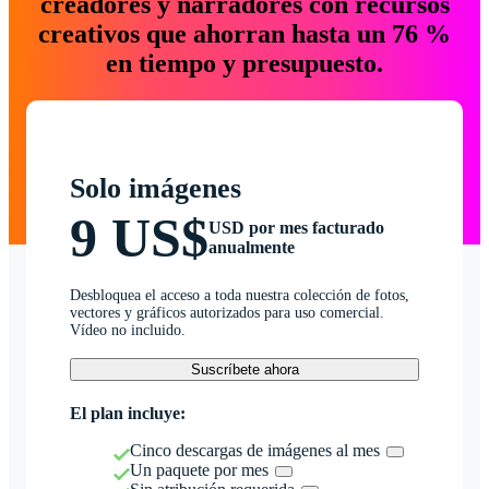
creadores y narradores con recursos
creativos que ahorran hasta un 76 %
en tiempo y presupuesto.
Solo imágenes
9 US$
USD por mes facturado
anualmente
Desbloquea el acceso a toda nuestra colección de fotos,
vectores y gráficos autorizados para uso comercial.
Vídeo no incluido.
Suscríbete ahora
El plan incluye:
Cinco descargas de imágenes al mes
Un paquete por mes