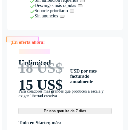
Sin atribución requerida
Descargas más rápidas
Soporte prioritario
Sin anuncios
¡En oferta ahora!
¡En oferta ahora!
Unlimited
18 US$
USD por mes
facturado
15 US$
anualmente
Para creadores más grandes que producen a escala y
exigen libertad creativa
Prueba gratuita de 7 días
Todo en Starter, más: