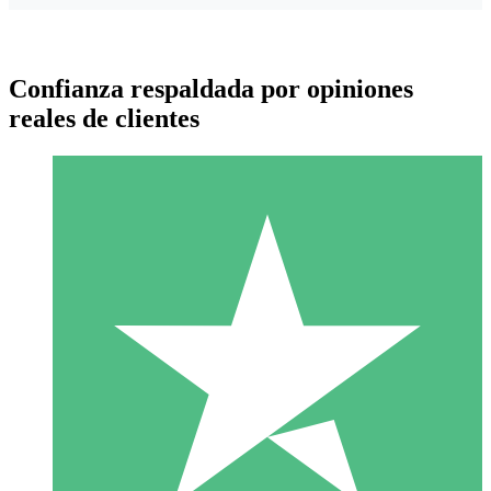
Confianza respaldada por opiniones
reales de clientes
Paquetes de Créditos Individuales
Paga según el uso con créditos de descarga. Sin compromiso
mensual.
1 Descarga
10
US$
00