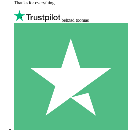
Thanks for everything
behzad toomas