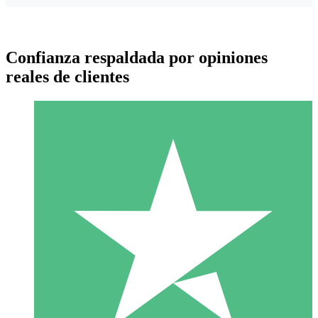
Confianza respaldada por opiniones
reales de clientes
Paquetes de Créditos Individuales
Paga según el uso con créditos de descarga. Sin compromiso
mensual.
1 Descarga
10
US$
00