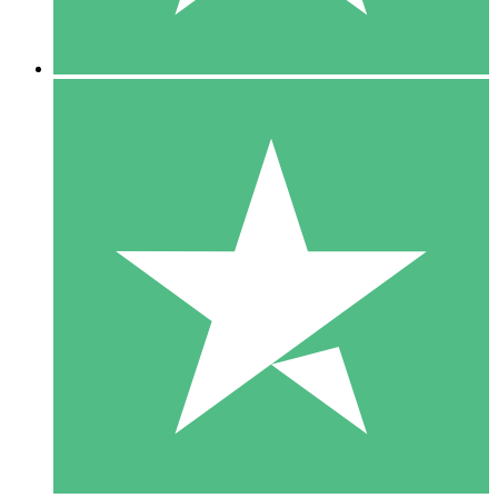
5 Descargas
15
US$
00
10 Descargas
20
US$
00