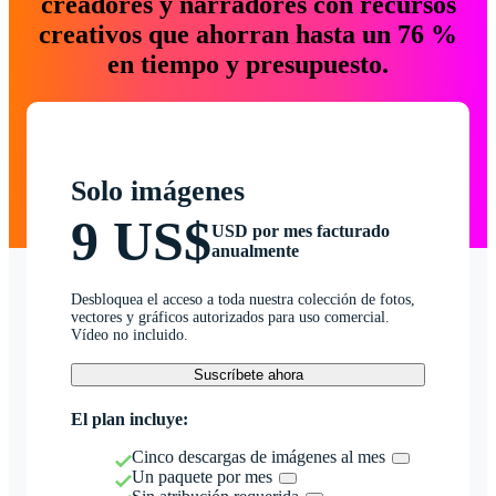
creadores y narradores con recursos
creativos que ahorran hasta un 76 %
en tiempo y presupuesto.
Solo imágenes
9 US$
USD por mes facturado
anualmente
Desbloquea el acceso a toda nuestra colección de fotos,
vectores y gráficos autorizados para uso comercial.
Vídeo no incluido.
Suscríbete ahora
El plan incluye:
Cinco descargas de imágenes al mes
Un paquete por mes