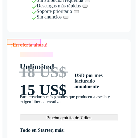
Sin atribución requerida
Descargas más rápidas
Soporte prioritario
Sin anuncios
¡En oferta ahora!
¡En oferta ahora!
Unlimited
18 US$
USD por mes
facturado
15 US$
anualmente
Para creadores más grandes que producen a escala y
exigen libertad creativa
Prueba gratuita de 7 días
Todo en Starter, más: