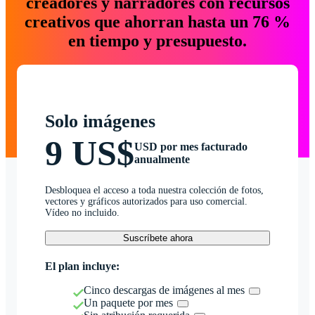
creadores y narradores con recursos
creativos que ahorran hasta un 76 %
en tiempo y presupuesto.
Solo imágenes
9 US$
USD por mes facturado
anualmente
Desbloquea el acceso a toda nuestra colección de fotos,
vectores y gráficos autorizados para uso comercial.
Vídeo no incluido.
Suscríbete ahora
El plan incluye:
Cinco descargas de imágenes al mes
Un paquete por mes