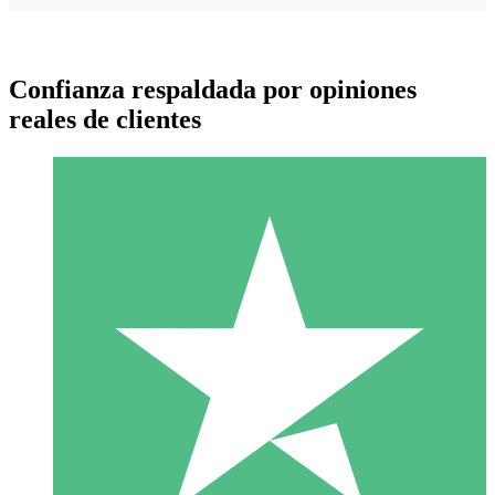
Confianza respaldada por opiniones
reales de clientes
Paquetes de Créditos Individuales
Paga según el uso con créditos de descarga. Sin compromiso
mensual.
1 Descarga
10
US$
00