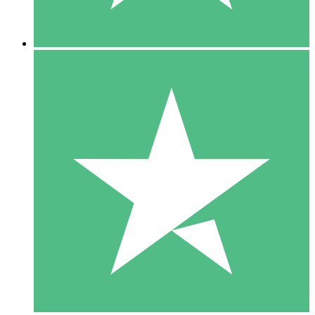
5 Descargas
15
US$
00
10 Descargas
20
US$
00