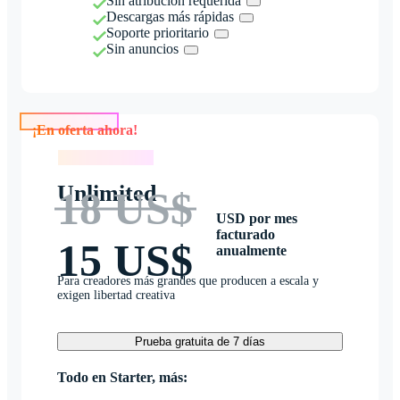
Sin atribución requerida
Descargas más rápidas
Soporte prioritario
Sin anuncios
¡En oferta ahora!
¡En oferta ahora!
Unlimited
18 US$
USD por mes
facturado
15 US$
anualmente
Para creadores más grandes que producen a escala y
exigen libertad creativa
Prueba gratuita de 7 días
Todo en Starter, más: