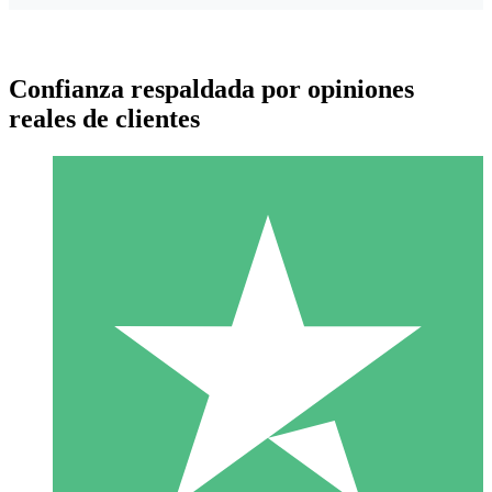
Confianza respaldada por opiniones
reales de clientes
Paquetes de Créditos Individuales
Paga según el uso con créditos de descarga. Sin compromiso
mensual.
1 Descarga
10
US$
00