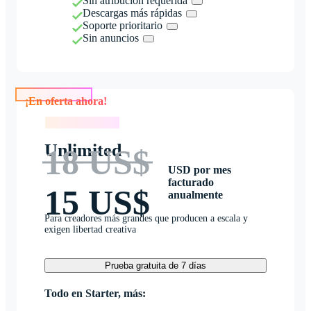
Sin atribución requerida
Descargas más rápidas
Soporte prioritario
Sin anuncios
¡En oferta ahora!
¡En oferta ahora!
Unlimited
18 US$
USD por mes
facturado
15 US$
anualmente
Para creadores más grandes que producen a escala y
exigen libertad creativa
Prueba gratuita de 7 días
Todo en Starter, más: