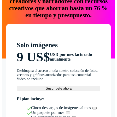
creadores y narradores con recursos
creativos que ahorran hasta un 76 %
en tiempo y presupuesto.
Solo imágenes
9 US$
USD por mes facturado
anualmente
Desbloquea el acceso a toda nuestra colección de fotos,
vectores y gráficos autorizados para uso comercial.
Vídeo no incluido.
Suscríbete ahora
El plan incluye:
Cinco descargas de imágenes al mes
Un paquete por mes