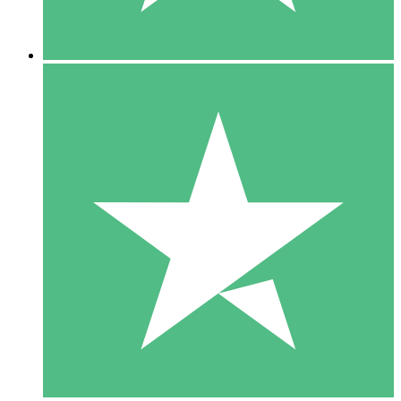
5 Descargas
15
US$
00
10 Descargas
20
US$
00