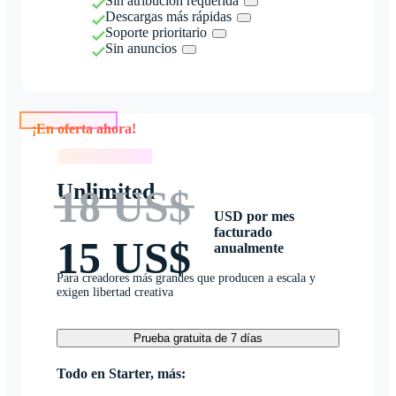
Sin atribución requerida
Descargas más rápidas
Soporte prioritario
Sin anuncios
¡En oferta ahora!
¡En oferta ahora!
Unlimited
18 US$
USD por mes
facturado
15 US$
anualmente
Para creadores más grandes que producen a escala y
exigen libertad creativa
Prueba gratuita de 7 días
Todo en Starter, más: