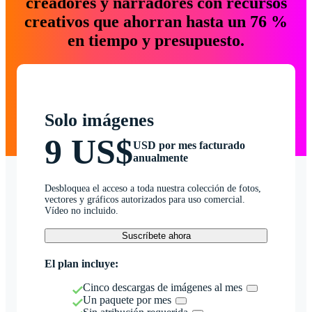
creadores y narradores con recursos
creativos que ahorran hasta un 76 %
en tiempo y presupuesto.
Solo imágenes
9 US$
USD por mes facturado
anualmente
Desbloquea el acceso a toda nuestra colección de fotos,
vectores y gráficos autorizados para uso comercial.
Vídeo no incluido.
Suscríbete ahora
El plan incluye:
Cinco descargas de imágenes al mes
Un paquete por mes