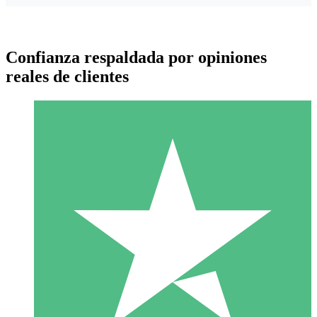
Confianza respaldada por opiniones
reales de clientes
Paquetes de Créditos Individuales
Paga según el uso con créditos de descarga. Sin compromiso
mensual.
1 Descarga
10
US$
00