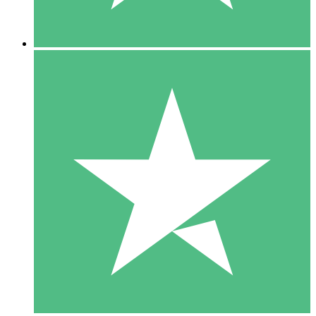
5 Descargas
15
US$
00
10 Descargas
20
US$
00