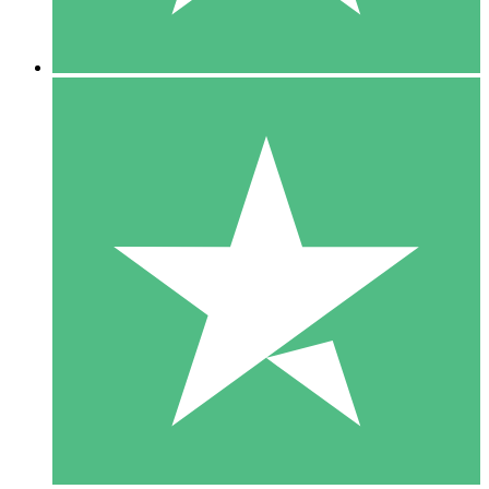
5 Descargas
15
US$
00
10 Descargas
20
US$
00