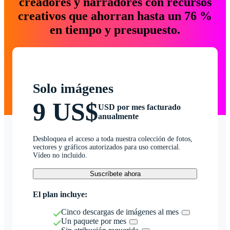
creadores y narradores con recursos
creativos que ahorran hasta un 76 %
en tiempo y presupuesto.
Solo imágenes
9 US$
USD por mes facturado
anualmente
Desbloquea el acceso a toda nuestra colección de fotos,
vectores y gráficos autorizados para uso comercial.
Vídeo no incluido.
Suscríbete ahora
El plan incluye:
Cinco descargas de imágenes al mes
Un paquete por mes