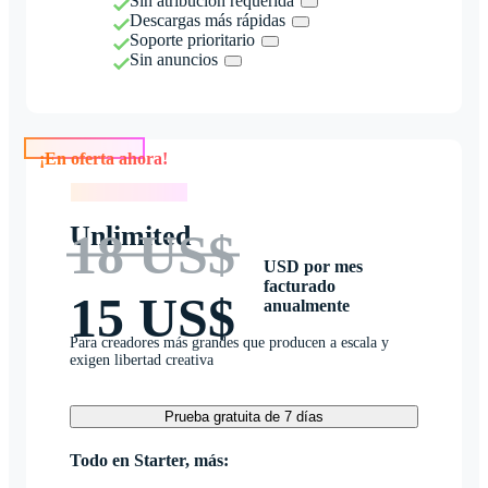
Sin atribución requerida
Descargas más rápidas
Soporte prioritario
Sin anuncios
¡En oferta ahora!
¡En oferta ahora!
Unlimited
18 US$
USD por mes
facturado
15 US$
anualmente
Para creadores más grandes que producen a escala y
exigen libertad creativa
Prueba gratuita de 7 días
Todo en Starter, más: