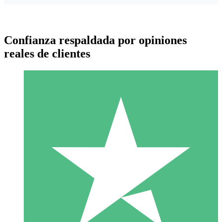
Confianza respaldada por opiniones
reales de clientes
Paquetes de Créditos Individuales
Paga según el uso con créditos de descarga. Sin compromiso
mensual.
1 Descarga
10
US$
00