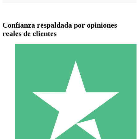
Confianza respaldada por opiniones
reales de clientes
Paquetes de Créditos Individuales
Paga según el uso con créditos de descarga. Sin compromiso
mensual.
1 Descarga
10
US$
00