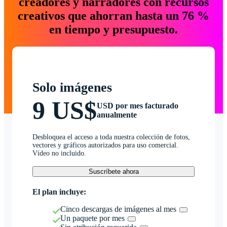
creadores y narradores con recursos
creativos que ahorran hasta un 76 %
en tiempo y presupuesto.
Solo imágenes
9 US$
USD por mes facturado
anualmente
Desbloquea el acceso a toda nuestra colección de fotos,
vectores y gráficos autorizados para uso comercial.
Vídeo no incluido.
Suscríbete ahora
El plan incluye:
Cinco descargas de imágenes al mes
Un paquete por mes