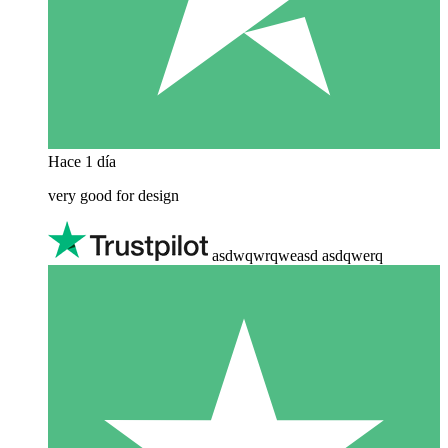
Hace 1 día
very good for design
asdwqwrqweasd asdqwerq