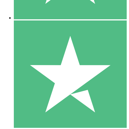
5 Descargas
15
US$
00
10 Descargas
20
US$
00