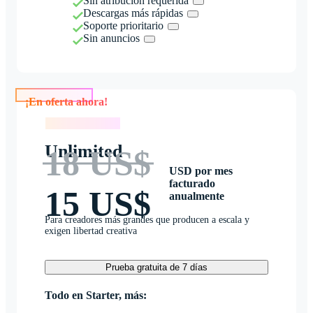
Sin atribución requerida
Descargas más rápidas
Soporte prioritario
Sin anuncios
¡En oferta ahora!
¡En oferta ahora!
Unlimited
18 US$
USD por mes
facturado
15 US$
anualmente
Para creadores más grandes que producen a escala y
exigen libertad creativa
Prueba gratuita de 7 días
Todo en Starter, más: