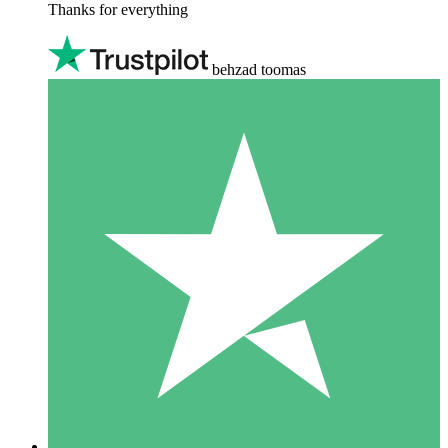
Thanks for everything
behzad toomas