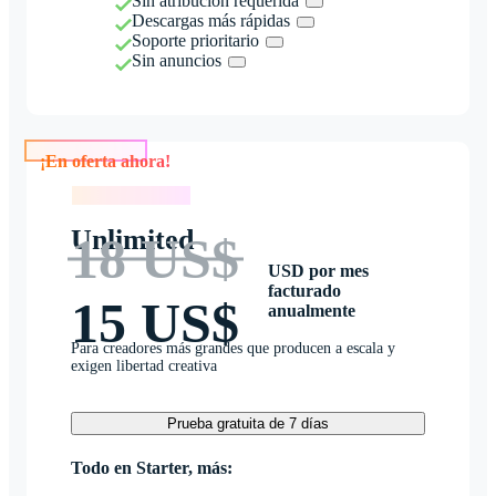
Sin atribución requerida
Descargas más rápidas
Soporte prioritario
Sin anuncios
¡En oferta ahora!
¡En oferta ahora!
Unlimited
18 US$
USD por mes
facturado
15 US$
anualmente
Para creadores más grandes que producen a escala y
exigen libertad creativa
Prueba gratuita de 7 días
Todo en Starter, más: