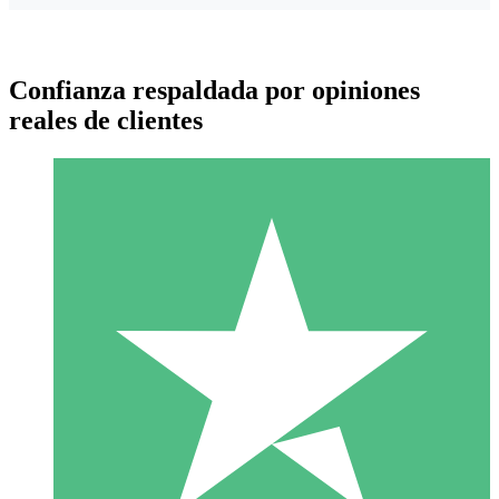
Confianza respaldada por opiniones
reales de clientes
Paquetes de Créditos Individuales
Paga según el uso con créditos de descarga. Sin compromiso
mensual.
1 Descarga
10
US$
00