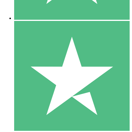
5 Descargas
15
US$
00
10 Descargas
20
US$
00