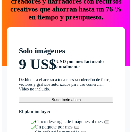
creadores y narradores con recursos
creativos que ahorran hasta un 76 %
en tiempo y presupuesto.
Solo imágenes
9 US$
USD por mes facturado
anualmente
Desbloquea el acceso a toda nuestra colección de fotos,
vectores y gráficos autorizados para uso comercial.
Vídeo no incluido.
Suscríbete ahora
El plan incluye:
Cinco descargas de imágenes al mes
Un paquete por mes