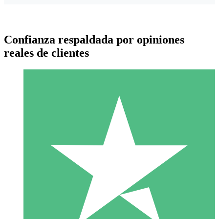
Confianza respaldada por opiniones
reales de clientes
Paquetes de Créditos Individuales
Paga según el uso con créditos de descarga. Sin compromiso
mensual.
1 Descarga
10
US$
00