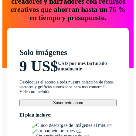
creadores y narradores con recursos
creativos que ahorran hasta un 76 %
en tiempo y presupuesto.
Solo imágenes
9 US$
USD por mes facturado
anualmente
Desbloquea el acceso a toda nuestra colección de fotos,
vectores y gráficos autorizados para uso comercial.
Vídeo no incluido.
Suscríbete ahora
El plan incluye:
Cinco descargas de imágenes al mes
Un paquete por mes