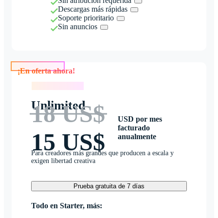
Sin atribución requerida
Descargas más rápidas
Soporte prioritario
Sin anuncios
¡En oferta ahora!
¡En oferta ahora!
Unlimited
18 US$
USD por mes
facturado
15 US$
anualmente
Para creadores más grandes que producen a escala y
exigen libertad creativa
Prueba gratuita de 7 días
Todo en Starter, más: