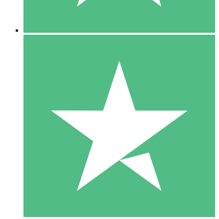
5 Descargas
15
US$
00
10 Descargas
20
US$
00