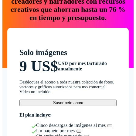
creadores y narradores con recursos
creativos que ahorran hasta un 76 %
en tiempo y presupuesto.
Solo imágenes
9 US$
USD por mes facturado
anualmente
Desbloquea el acceso a toda nuestra colección de fotos,
vectores y gráficos autorizados para uso comercial.
Vídeo no incluido.
Suscríbete ahora
El plan incluye:
Cinco descargas de imágenes al mes
Un paquete por mes