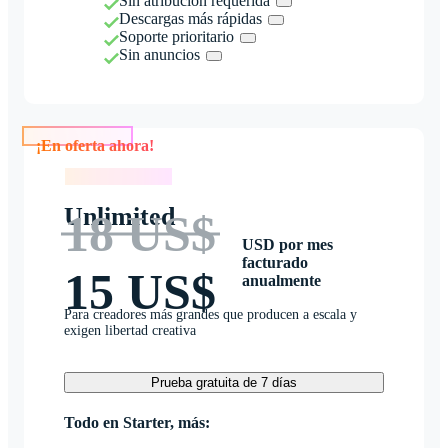
Sin atribución requerida
Descargas más rápidas
Soporte prioritario
Sin anuncios
¡En oferta ahora!
¡En oferta ahora!
Unlimited
18 US$
USD por mes
facturado
15 US$
anualmente
Para creadores más grandes que producen a escala y
exigen libertad creativa
Prueba gratuita de 7 días
Todo en Starter, más: