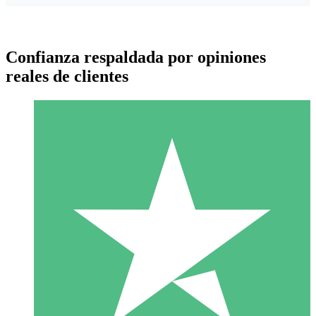
Confianza respaldada por opiniones
reales de clientes
Paquetes de Créditos Individuales
Paga según el uso con créditos de descarga. Sin compromiso
mensual.
1 Descarga
10
US$
00