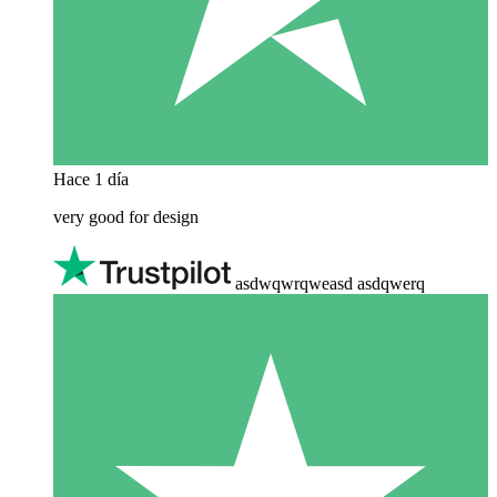
Hace 1 día
very good for design
asdwqwrqweasd asdqwerq