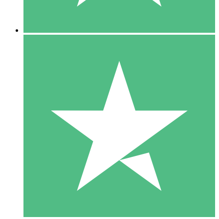
5 Descargas
15
US$
00
10 Descargas
20
US$
00