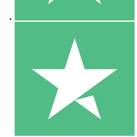
5 Descargas
15
US$
00
10 Descargas
20
US$
00