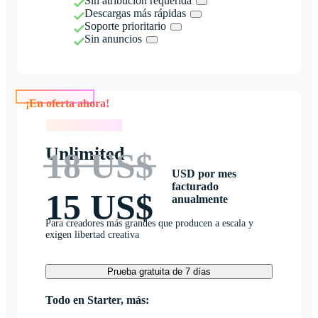
Sin atribución requerida
Descargas más rápidas
Soporte prioritario
Sin anuncios
¡En oferta ahora!
¡En oferta ahora!
Unlimited
18 US$
USD por mes
facturado
15 US$
anualmente
Para creadores más grandes que producen a escala y
exigen libertad creativa
Prueba gratuita de 7 días
Todo en Starter, más: