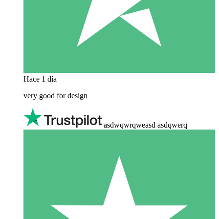
Hace 1 día
very good for design
asdwqwrqweasd asdqwerq