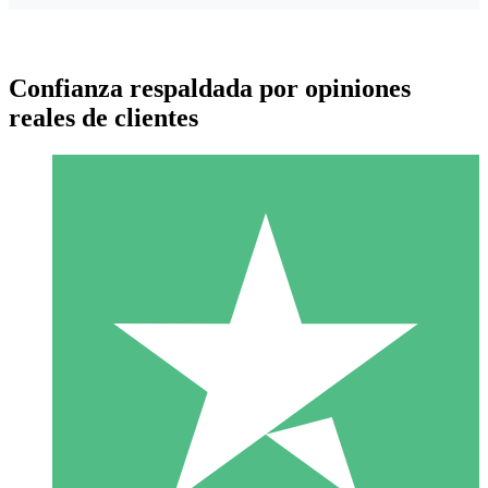
Confianza respaldada por opiniones
reales de clientes
Paquetes de Créditos Individuales
Paga según el uso con créditos de descarga. Sin compromiso
mensual.
1 Descarga
10
US$
00