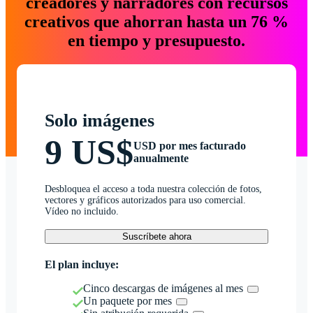
creadores y narradores con recursos
creativos que ahorran hasta un 76 %
en tiempo y presupuesto.
Solo imágenes
9 US$
USD por mes facturado
anualmente
Desbloquea el acceso a toda nuestra colección de fotos,
vectores y gráficos autorizados para uso comercial.
Vídeo no incluido.
Suscríbete ahora
El plan incluye:
Cinco descargas de imágenes al mes
Un paquete por mes