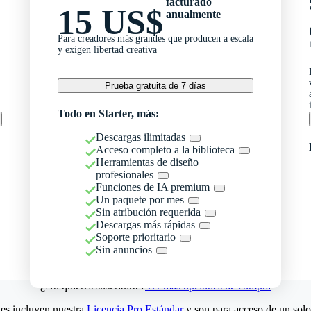
facturado
15 US$
anualmente
Para creadores más grandes que producen a escala
y exigen libertad creativa
Prueba gratuita de 7 días
Todo en Starter, más:
Descargas ilimitadas
Acceso completo a la biblioteca
Herramientas de diseño
profesionales
Funciones de IA premium
Un paquete por mes
Sin atribución requerida
Descargas más rápidas
Soporte prioritario
Sin anuncios
¿No quieres suscribirte?
Ver más opciones de compra
es incluyen nuestra
Licencia Pro Estándar
y son para acceso de un solo