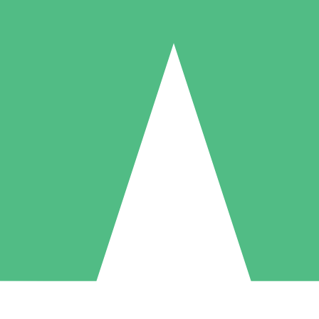
Paquetes de Créditos Individuales
Paga según el uso con créditos de descarga. Sin compromiso mensual.
1 Descarga
5 Descargas
10 Descargas
10
15
20
US$
00
US$
00
US$
00