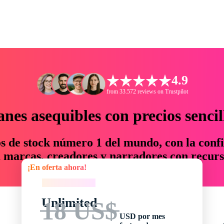
4.9
from 33.572 reviews on Trustpilot
anes asequibles con precios sencil
os de stock número 1 del mundo, con la confi
marcas, creadores y narradores con recurs
¡En oferta ahora!
un 76 % en tiempo y presupuesto.
¡En oferta ahora!
Unlimited
18 US$
USD por mes