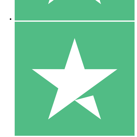
5 Descargas
15
US$
00
10 Descargas
20
US$
00