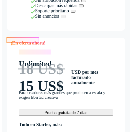
Sin atribución requerida
Descargas más rápidas
Soporte prioritario
Sin anuncios
¡En oferta ahora!
¡En oferta ahora!
Unlimited
18 US$
USD por mes
facturado
15 US$
anualmente
Para creadores más grandes que producen a escala y
exigen libertad creativa
Prueba gratuita de 7 días
Todo en Starter, más: