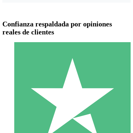
Confianza respaldada por opiniones
reales de clientes
Paquetes de Créditos Individuales
Paga según el uso con créditos de descarga. Sin compromiso
mensual.
1 Descarga
10
US$
00