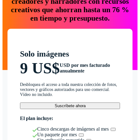
creadores y narradores con recursos
creativos que ahorran hasta un 76 %
en tiempo y presupuesto.
Solo imágenes
9 US$
USD por mes facturado
anualmente
Desbloquea el acceso a toda nuestra colección de fotos,
vectores y gráficos autorizados para uso comercial.
Vídeo no incluido.
Suscríbete ahora
El plan incluye:
Cinco descargas de imágenes al mes
Un paquete por mes