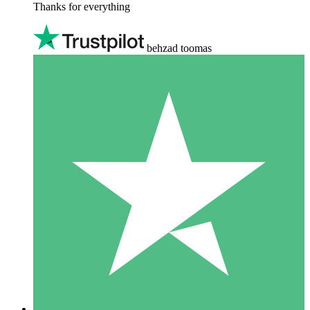
Thanks for everything
behzad toomas