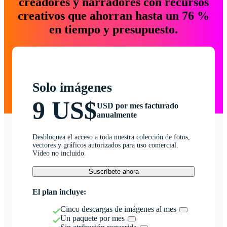
creadores y narradores con recursos
creativos que ahorran hasta un 76 %
en tiempo y presupuesto.
Solo imágenes
9 US$
USD por mes facturado
anualmente
Desbloquea el acceso a toda nuestra colección de fotos,
vectores y gráficos autorizados para uso comercial.
Vídeo no incluido.
Suscríbete ahora
El plan incluye:
Cinco descargas de imágenes al mes
Un paquete por mes