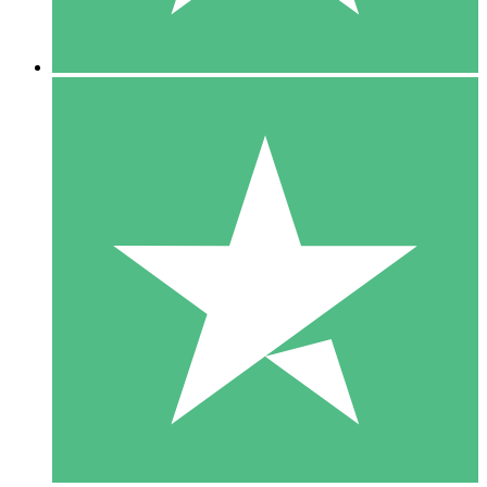
5 Descargas
15
US$
00
10 Descargas
20
US$
00