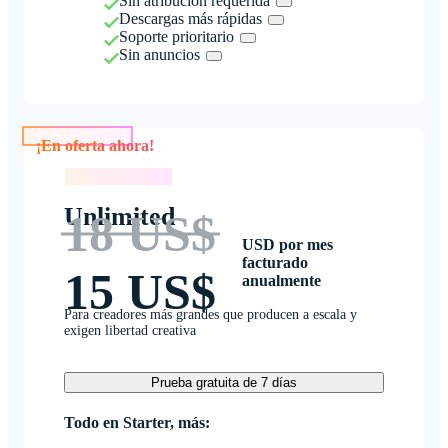
Sin atribución requerida
Descargas más rápidas
Soporte prioritario
Sin anuncios
¡En oferta ahora!
¡En oferta ahora!
Unlimited
18 US$
USD por mes
facturado
15 US$
anualmente
Para creadores más grandes que producen a escala y
exigen libertad creativa
Prueba gratuita de 7 días
Todo en Starter, más: