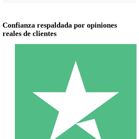
Confianza respaldada por opiniones
reales de clientes
Paquetes de Créditos Individuales
Paga según el uso con créditos de descarga. Sin compromiso
mensual.
1 Descarga
10
US$
00