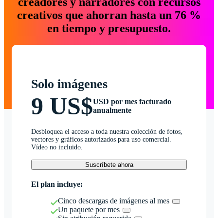
creadores y narradores con recursos
creativos que ahorran hasta un 76 %
en tiempo y presupuesto.
Solo imágenes
9 US$
USD por mes facturado
anualmente
Desbloquea el acceso a toda nuestra colección de fotos,
vectores y gráficos autorizados para uso comercial.
Vídeo no incluido.
Suscríbete ahora
El plan incluye:
Cinco descargas de imágenes al mes
Un paquete por mes