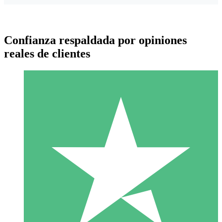
Confianza respaldada por opiniones
reales de clientes
Paquetes de Créditos Individuales
Paga según el uso con créditos de descarga. Sin compromiso
mensual.
1 Descarga
10
US$
00