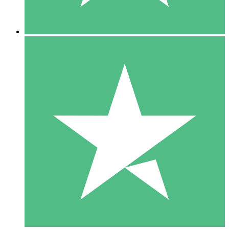
5 Descargas
15
US$
00
10 Descargas
20
US$
00