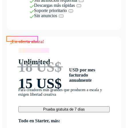
Sin atribución requerida
Descargas más rápidas
Soporte prioritario
Sin anuncios
¡En oferta ahora!
¡En oferta ahora!
Unlimited
18 US$
USD por mes
facturado
15 US$
anualmente
Para creadores más grandes que producen a escala y
exigen libertad creativa
Prueba gratuita de 7 días
Todo en Starter, más: