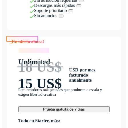
Sin atribución requerida
Descargas más rápidas
Soporte prioritario
Sin anuncios
¡En oferta ahora!
¡En oferta ahora!
Unlimited
18 US$
USD por mes
facturado
15 US$
anualmente
Para creadores más grandes que producen a escala y
exigen libertad creativa
Prueba gratuita de 7 días
Todo en Starter, más: