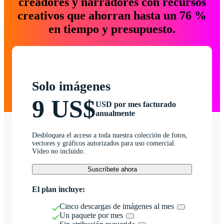
creadores y narradores con recursos
creativos que ahorran hasta un 76 %
en tiempo y presupuesto.
Solo imágenes
9 US$
USD por mes facturado
anualmente
Desbloquea el acceso a toda nuestra colección de fotos,
vectores y gráficos autorizados para uso comercial.
Vídeo no incluido.
Suscríbete ahora
El plan incluye:
Cinco descargas de imágenes al mes
Un paquete por mes