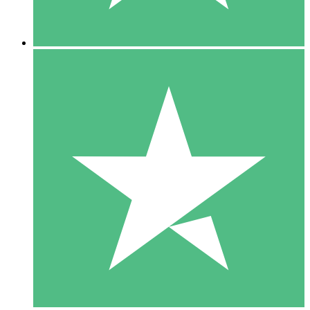
5 Descargas
15
US$
00
10 Descargas
20
US$
00