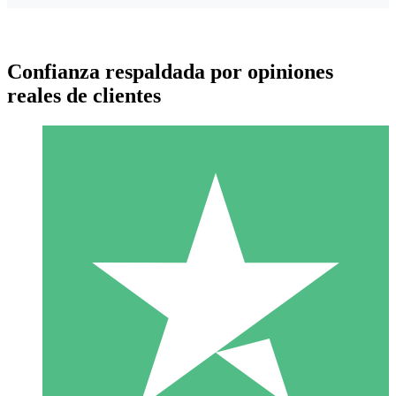
Confianza respaldada por opiniones
reales de clientes
Paquetes de Créditos Individuales
Paga según el uso con créditos de descarga. Sin compromiso
mensual.
1 Descarga
10
US$
00