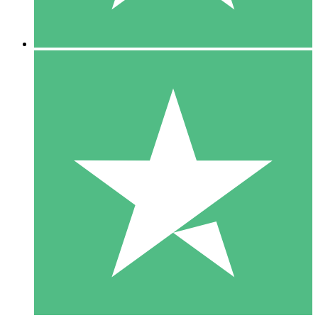
5 Descargas
15
US$
00
10 Descargas
20
US$
00