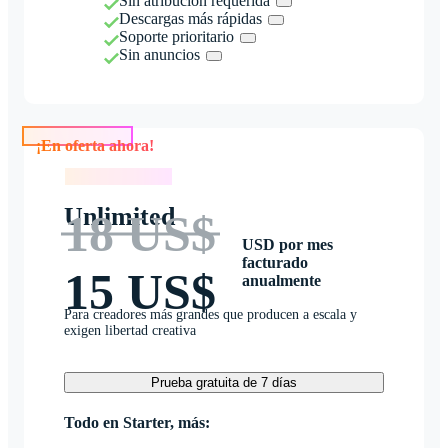
Sin atribución requerida
Descargas más rápidas
Soporte prioritario
Sin anuncios
¡En oferta ahora!
¡En oferta ahora!
Unlimited
18 US$
USD por mes
facturado
15 US$
anualmente
Para creadores más grandes que producen a escala y
exigen libertad creativa
Prueba gratuita de 7 días
Todo en Starter, más: