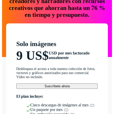
creadores y narradores con recursos
creativos que ahorran hasta un 76 %
en tiempo y presupuesto.
Solo imágenes
9 US$
USD por mes facturado
anualmente
Desbloquea el acceso a toda nuestra colección de fotos,
vectores y gráficos autorizados para uso comercial.
Vídeo no incluido.
Suscríbete ahora
El plan incluye:
Cinco descargas de imágenes al mes
Un paquete por mes