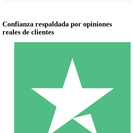
Confianza respaldada por opiniones
reales de clientes
Paquetes de Créditos Individuales
Paga según el uso con créditos de descarga. Sin compromiso
mensual.
1 Descarga
10
US$
00