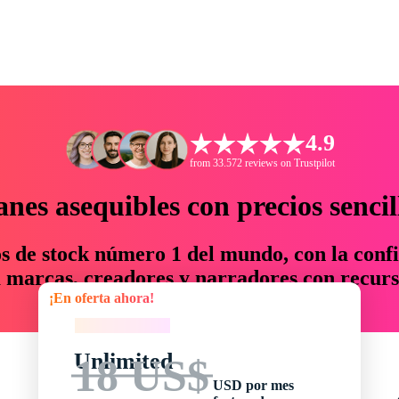
4.9
from 33.572 reviews on Trustpilot
anes asequibles con precios sencil
os de stock número 1 del mundo, con la confi
marcas, creadores y narradores con recurs
¡En oferta ahora!
un 76 % en tiempo y presupuesto.
¡En oferta ahora!
Unlimited
18 US$
USD por mes