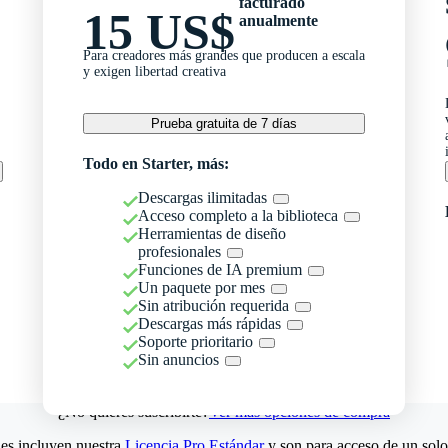
facturado
15 US$
anualmente
Para creadores más grandes que producen a escala
y exigen libertad creativa
Prueba gratuita de 7 días
Todo en Starter, más:
Descargas ilimitadas
Acceso completo a la biblioteca
Herramientas de diseño
profesionales
Funciones de IA premium
Un paquete por mes
Sin atribución requerida
Descargas más rápidas
Soporte prioritario
Sin anuncios
¿No quieres suscribirte?
Ver más opciones de compra
es incluyen nuestra
Licencia Pro Estándar
y son para acceso de un solo