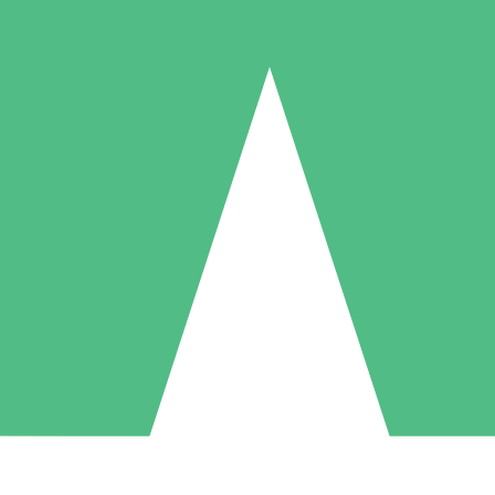
Paquetes de Créditos Individuales
Paga según el uso con créditos de descarga. Sin compromiso mensual.
1 Descarga
5 Descargas
10 Descargas
10
15
20
US$
00
US$
00
US$
00