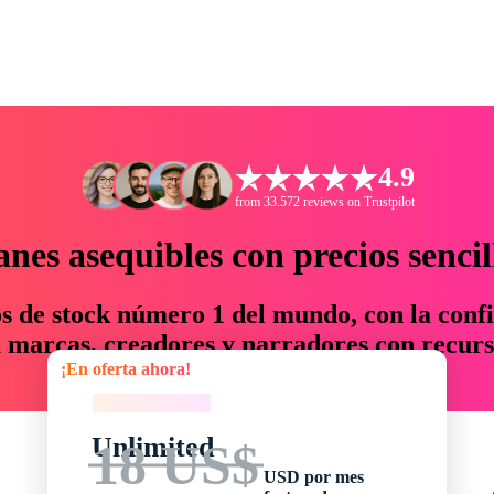
4.9
from 33.572 reviews on Trustpilot
anes asequibles con precios sencil
os de stock número 1 del mundo, con la confi
marcas, creadores y narradores con recurs
¡En oferta ahora!
un 76 % en tiempo y presupuesto.
¡En oferta ahora!
Unlimited
18 US$
USD por mes