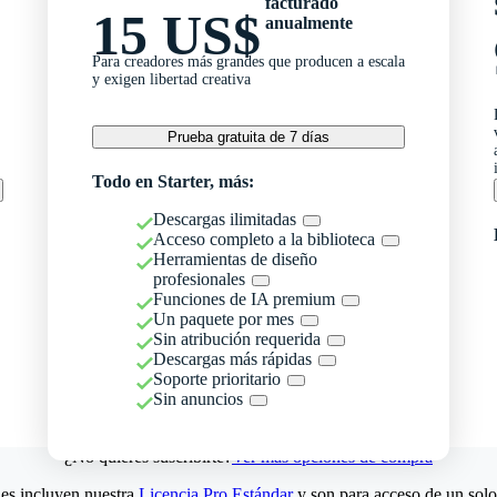
facturado
15 US$
anualmente
Para creadores más grandes que producen a escala
y exigen libertad creativa
Prueba gratuita de 7 días
Todo en Starter, más:
Descargas ilimitadas
Acceso completo a la biblioteca
Herramientas de diseño
profesionales
Funciones de IA premium
Un paquete por mes
Sin atribución requerida
Descargas más rápidas
Soporte prioritario
Sin anuncios
¿No quieres suscribirte?
Ver más opciones de compra
es incluyen nuestra
Licencia Pro Estándar
y son para acceso de un solo