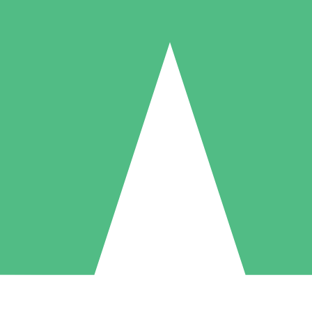
Paquetes de Créditos Individuales
Paga según el uso con créditos de descarga. Sin compromiso mensual.
1 Descarga
5 Descargas
10 Descargas
10
15
20
US$
00
US$
00
US$
00