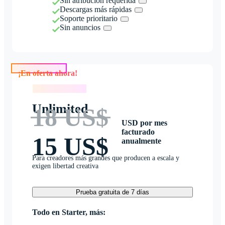
Sin atribución requerida
Descargas más rápidas
Soporte prioritario
Sin anuncios
¡En oferta ahora!
¡En oferta ahora!
Unlimited
18 US$
USD por mes
facturado
15 US$
anualmente
Para creadores más grandes que producen a escala y
exigen libertad creativa
Prueba gratuita de 7 días
Todo en Starter, más: