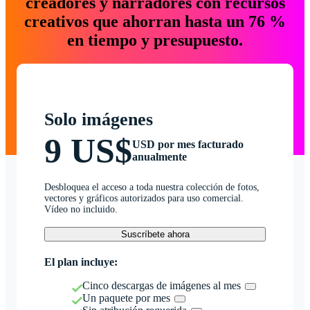
creadores y narradores con recursos
creativos que ahorran hasta un 76 %
en tiempo y presupuesto.
Solo imágenes
9 US$
USD por mes facturado
anualmente
Desbloquea el acceso a toda nuestra colección de fotos,
vectores y gráficos autorizados para uso comercial.
Vídeo no incluido.
Suscríbete ahora
El plan incluye:
Cinco descargas de imágenes al mes
Un paquete por mes