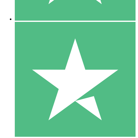
5 Descargas
15
US$
00
10 Descargas
20
US$
00