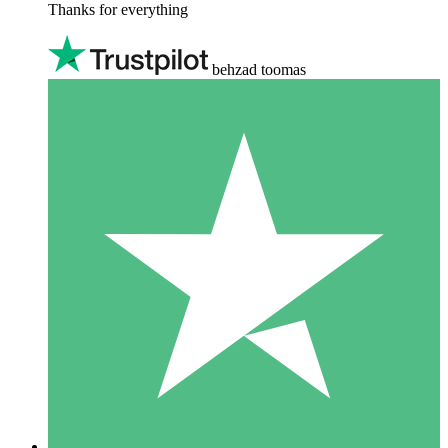
Thanks for everything
behzad toomas