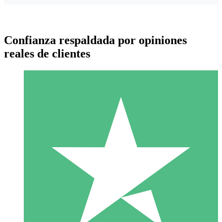
Confianza respaldada por opiniones
reales de clientes
Paquetes de Créditos Individuales
Paga según el uso con créditos de descarga. Sin compromiso
mensual.
1 Descarga
10
US$
00